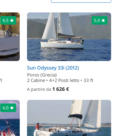
4,5
5,0
Sun Odyssey 33i (2012)
Poros (Grecia)
ft
2 Cabine • 4+2 Posti letto • 33 ft
1 626 €
A partire da
4,0