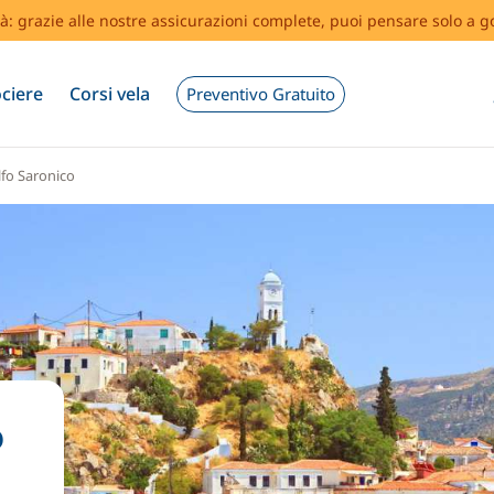
tà: grazie alle nostre assicurazioni complete, puoi pensare solo a g
ciere
Corsi vela
Preventivo Gratuito
fo Saronico
o