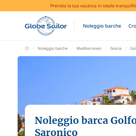
Prenota la tua vacanza in totale tranquilli
Noleggio barche
Cro
GlobeSailor
Noleggio barche
Mediterraneo
Grecia
Gol
Noleggio barca Golf
Saronico