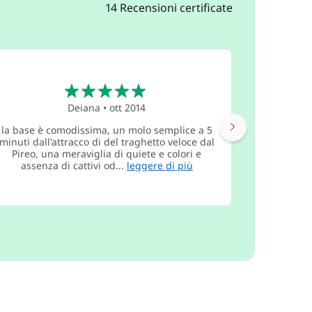
14 Recensioni certificate
5
Deiana
•
ott 2014
la base è comodissima, un molo semplice a 5
Ottima a
minuti dall'attracco di del traghetto veloce dal
noleggiato
Pireo, una meraviglia di quiete e colori e
dei bagagli
assenza di cattivi od...
leggere di più
ora. 