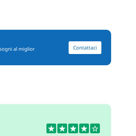
Contattaci
sogni al miglior
4.4