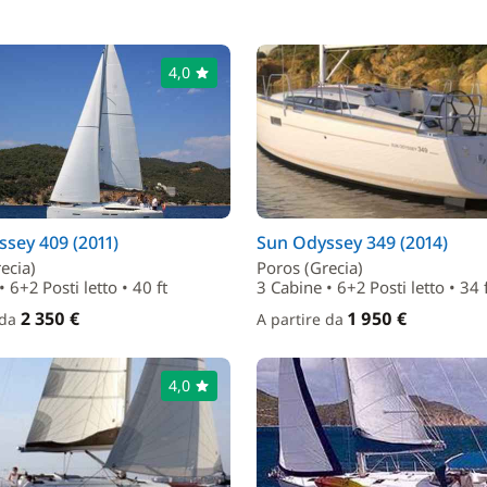
4,0
sey 409 (2011)
Sun Odyssey 349 (2014)
ecia)
Poros (Grecia)
 6+2 Posti letto • 40 ft
3 Cabine • 6+2 Posti letto • 34 
2 350 €
1 950 €
 da
A partire da
4,0