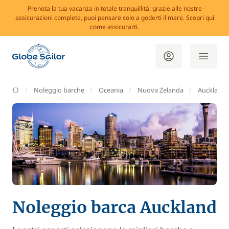
Prenota la tua vacanza in totale tranquillità: grazie alle nostre
assicurazioni complete, puoi pensare solo a goderti il mare. Scopri qui
come assicurarti.
GlobeSailor
Noleggio barche
Oceania
Nuova Zelanda
Auckland
Noleggio barca Auckland