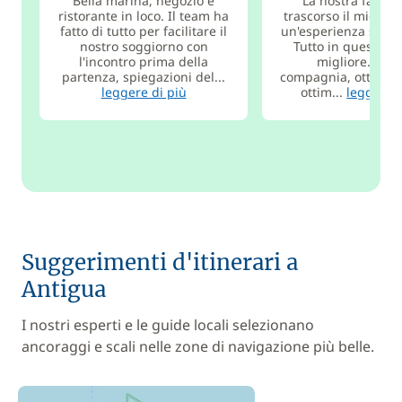
Bella marina, negozio e
La nostra famigl
ristorante in loco. Il team ha
trascorso il miglior
fatto di tutto per facilitare il
un'esperienza strao
nostro soggiorno con
Tutto in questo è s
l'incontro prima della
migliore. Ott
partenza, spiegazioni del...
compagnia, ottima g
leggere di più
ottim...
leggere d
Suggerimenti d'itinerari a
Antigua
I nostri esperti e le guide locali selezionano
ancoraggi e scali nelle zone di navigazione più belle.