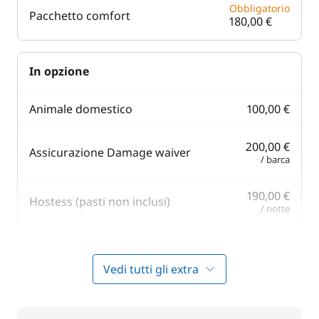
Obbligatorio
Pacchetto comfort
180,00 €
In opzione
Animale domestico
100,00 €
200,00 €
Assicurazione Damage waiver
/ barca
190,00 €
Hostess (pasti non inclusi)
/ notte
50,00 €
Kayak
/ settimana
Vedi tutti gli extra
A partire da
Motore fuoribordo
80,00 €