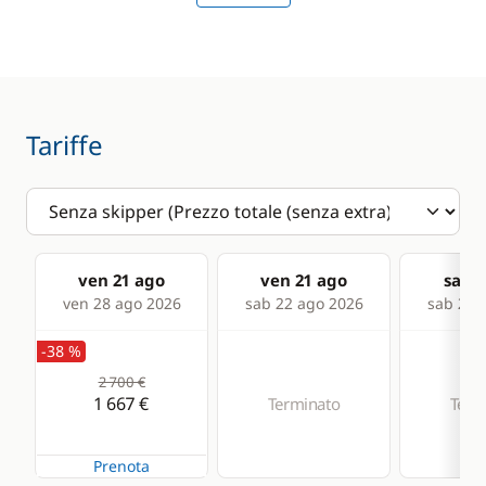
Sounder
Speedometer
VHF DSC
Tariffe
Deck equipment
Comfort
Bimini
Solar Panel
Capottina
paraspruzzi
ven 21 ago
ven 21 ago
sab 2
ven 28 ago 2026
sab 22 ago 2026
sab 29 
Speakers in cockpit
-38 %
2 700 €
1 667 €
Terminato
Term
Prenota