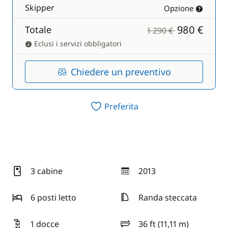
Skipper
Opzione
980 €
Totale
1 290 €
Eclusi i servizi obbligatori
Chiedere un preventivo
Preferita
3 cabine
2013
anno
6 posti letto
Randa steccata
1 docce
36 ft (11,11 m)