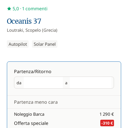
5,0
· 1 commenti
Oceanis 37
Loutraki, Scopelo (Grecia)
Autopilot
Solar Panel
Partenza/Ritorno
da
a
Partenza
Ritorno
Partenza meno cara
Noleggio Barca
1 290 €
Offerta speciale
-310 €