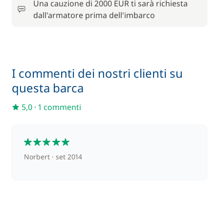
Una cauzione di 2000 EUR ti sarà richiesta
dall'armatore prima dell'imbarco
150,00 €
Paddle (SUP)
/ settimana
66,00 €
Parcheggio auto
/ settimana
I commenti dei nostri clienti su
Rete di protezione
250,00 €
questa barca
5,0
·
1 commenti
Servizio di cambusa
37,00 €
200,00 €
5
Skipper (pasti non inclusi)
/ notte
Norbert
set 2014
50,00 €
Wifi
/ barca