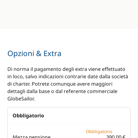
Deck equipment
Comfort
Bimini
Air-conditioning
Capottina
Fans in cabins
paraspruzzi
Generator
Cockpit table
Gruetta elettrica
Opzioni & Extra
Deck hand shower
Hot water
Ponte in teak
Lavapanni
Di norma il pagamento degli extra viene effettuato
Safety Net
in loco, salvo indicazioni contrarie date dalla società
Riscaldamento
di charter. Potrete comunque avere maggiori
Tendalino
Watermaker
dettagli dalla base o dal referente commerciale
GlobeSailor.
WC elettrico
Obbligatorio
Obbligatorio
Mezza pensione
390,00 €