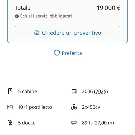
19 000 €
Totale
Eclusi i servizi obbligatori
Chiedere un preventivo
Preferita
5 cabine
2006 (
2025
)
anno
10+1 posti letto
2x450cv
motore
5 docce
89 ft (27,00 m)
lunghezza