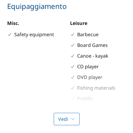
Equipaggiamento
Misc.
Leisure
Safety equipment
Barbecue
Board Games
Canoe - kayak
CD player
DVD player
Fishing materials
Paddle
Sci d'acqua
Vedi
Snorkeling gears
TV