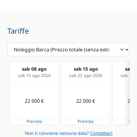
Kitchen
Electronics
Tariffe
Coffee maker
220V converter
Electric refrigerator
Anemometer
Forno a microonde
Autopilot
Freezer
Chart plotter
sab 08 ago
sab 15 ago
sab 2
Fridge
GPS
sab 15 ago 2026
sab 22 ago 2026
sab 29 
Ice Maker
Radar
Lavapiatti
Sounder
22 000 €
22 000 €
22 0
Stove
Speedometer
Toaster
VHF DSC
Prenota
Prenota
Pre
Non ti conviene nessuna data?
Contattaci!