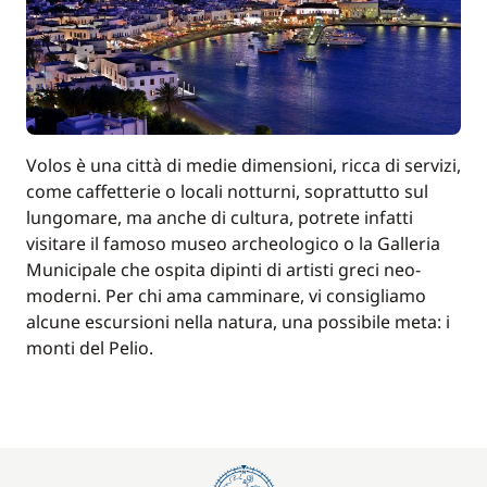
180,00 €
Hostess (pasti non inclusi)
/ notte
100,00 €
Paddle (SUP)
/ settimana
Rete di protezione
200,00 €
Volos è una città di medie dimensioni, ricca di servizi,
come caffetterie o locali notturni, soprattutto sul
90,00 €
lungomare, ma anche di cultura, potrete infatti
Wifi
/ settimana
visitare il famoso museo archeologico o la Galleria
Municipale che ospita dipinti di artisti greci neo-
moderni. Per chi ama camminare, vi consigliamo
alcune escursioni nella natura, una possibile meta: i
monti del Pelio.