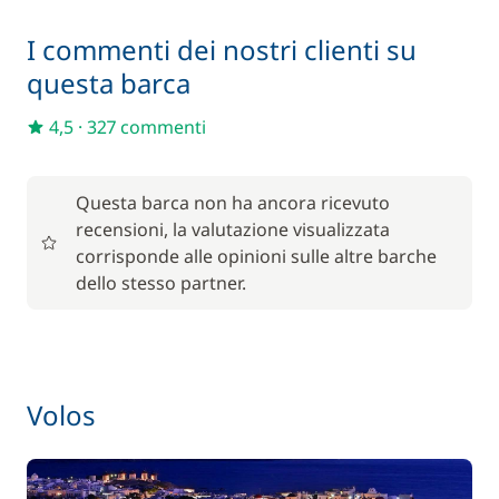
—
I commenti dei nostri clienti su
Incluso nel confort package
Pulizia finale
questa barca
—
4,5
·
327 commenti
Incluso nel confort package
Tender
—
Questa barca non ha ancora ricevuto
recensioni, la valutazione visualizzata
In opzione
corrisponde alle opinioni sulle altre barche
dello stesso partner.
Animale domestico
150,00 €
80,00 €
Barbecue
/ settimana
Volos
215,00 €
Cuoco (pasti non inclusi)
/ notte