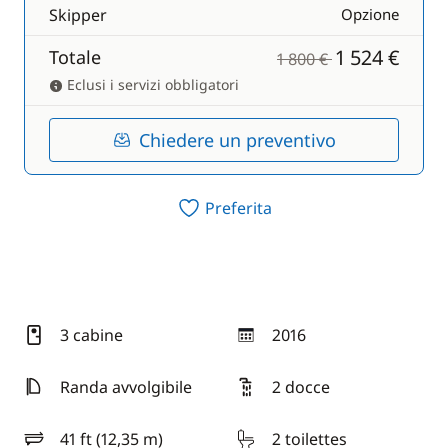
Skipper
Opzione
1 524 €
Totale
1 800 €
Eclusi i servizi obbligatori
Chiedere un preventivo
Preferita
3 cabine
2016
anno
Randa avvolgibile
2 docce
41 ft (12,35 m)
2 toilettes
lunghezza