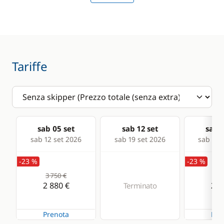
Speedometer
VHF DSC
Deck equipment
Comfort
Tariffe
Bimini
Solar Panel
Bow thruster
WC elettrico
Capottina
paraspruzzi
sab 05 set
sab 12 set
sab 1
sab 12 set 2026
sab 19 set 2026
sab 26 
Speakers in cockpit
-23 %
-23 %
3 750 €
3 5
2 880 €
2 6
Terminato
Prenota
Pre