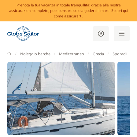
Prenota la tua vacanza in totale tranquillità: grazie alle nostre
assicurazioni complete, puoi pensare solo a goderti il mare. Scopri qui
come assicurarti.
GlobeSailor
Noleggio barche
Mediterraneo
Grecia
Sporadi