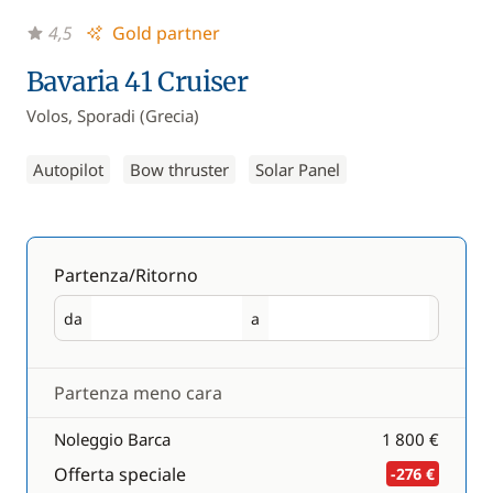
4,5
Gold partner
Bavaria 41 Cruiser
Volos, Sporadi (Grecia)
Autopilot
Bow thruster
Solar Panel
Partenza/Ritorno
da
a
Partenza
Ritorno
Partenza meno cara
Noleggio Barca
1 800 €
Offerta speciale
-276 €