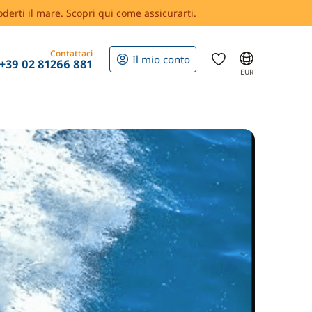
oderti il mare. Scopri qui come assicurarti.
Contattaci
Il mio conto
+39 02 81266 881
EUR