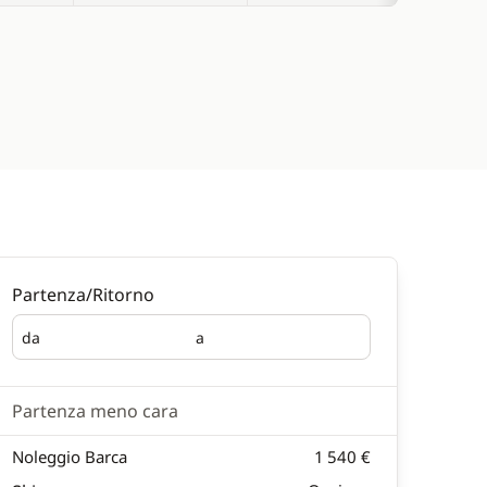
Partenza/Ritorno
da
a
Partenza
Ritorno
Partenza meno cara
Noleggio Barca
1 540 €