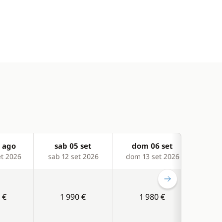
 ago
sab 05 set
dom 06 set
sa
t 2026
sab 12 set 2026
dom 13 set 2026
sab 
 €
1 990 €
1 980 €