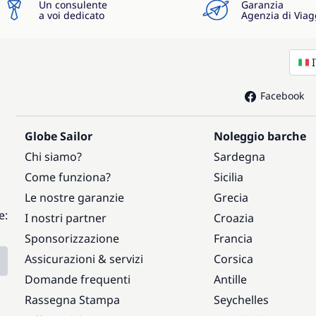
Un consulente
Garanzia
a voi dedicato
Agenzia di Viag
Facebook
Globe Sailor
Noleggio barche
Chi siamo?
Sardegna
Come funziona?
Sicilia
Le nostre garanzie
Grecia
e:
I nostri partner
Croazia
Sponsorizzazione
Francia
Assicurazioni & servizi
Corsica
Domande frequenti
Antille
Rassegna Stampa
Seychelles