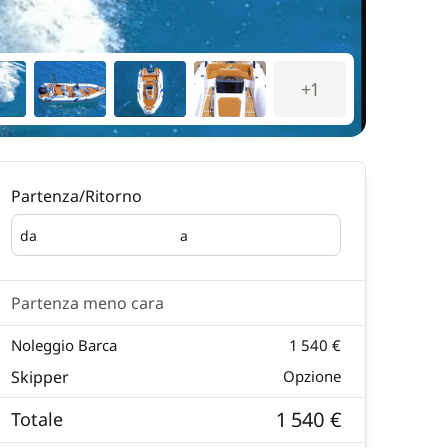
+1
Partenza/Ritorno
da
a
Partenza
Ritorno
Partenza meno cara
Noleggio Barca
1 540 €
Skipper
Opzione
1 540 €
Totale