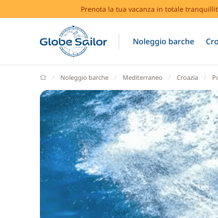
Prenota la tua vacanza in totale tranquilli
Noleggio barche
Cro
GlobeSailor
Noleggio barche
Mediterraneo
Croazia
P