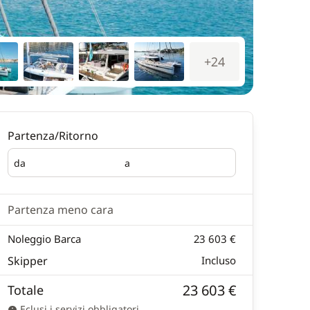
+24
Partenza/Ritorno
da
a
Partenza
Ritorno
Partenza meno cara
Noleggio Barca
23 603 €
Skipper
Incluso
23 603 €
Totale
Eclusi i servizi obbligatori