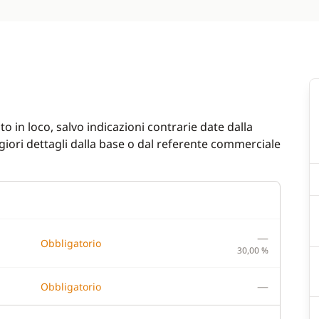
indlass
Piattaforma bagno
eak
Solar Panel
Watermaker
n cockpit
WC elettrico
ladder
o in loco, salvo indicazioni contrarie date dalla
tto / interni
iori dettagli dalla base o dal referente commerciale
—
Obbligatorio
30,00 %
—
Obbligatorio