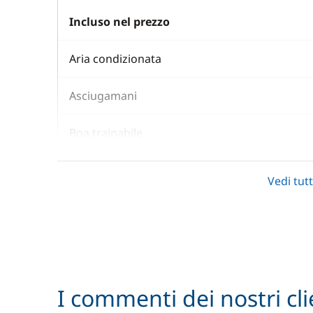
Incluso nel prezzo
Aria condizionata
Asciugamani
Boa trainabile
Kayak
Vedi tutt
Lenzuola
Paddle (SUP)
Pulizia finale
I commenti dei nostri cli