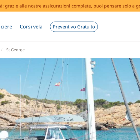
tà: grazie alle nostre assicurazioni complete, puoi pensare solo a g
ciere
Corsi vela
Preventivo Gratuito
St George