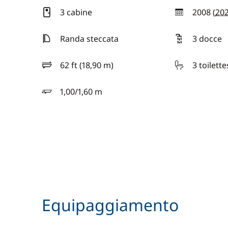
3 cabine
2008 (
20
anno
Randa steccata
3 docce
62 ft (18,90 m)
3 toilette
lunghezza
1,00/1,60 m
pescaggio
Equipaggiamento