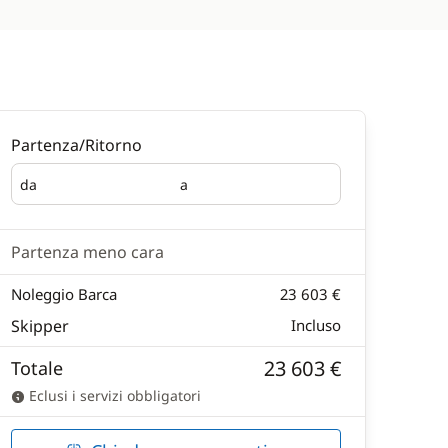
Partenza/Ritorno
da
a
Partenza
Ritorno
Partenza meno cara
Noleggio Barca
23 603 €
Skipper
Incluso
23 603 €
Totale
Eclusi i servizi obbligatori