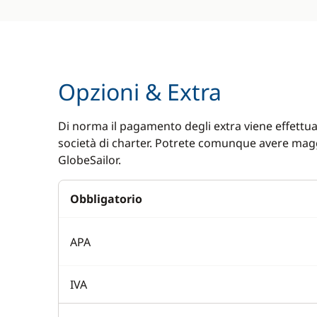
Sounder
Electric W
Speedometer
Ponte in t
VHF DSC
Safety Net
Opzioni & Extra
Speakers i
Swimming 
Di norma il pagamento degli extra viene effettuat
Teak pozze
società di charter. Potrete comunque avere magg
GlobeSailor.
Tendalino
Obbligatorio
APA
IVA