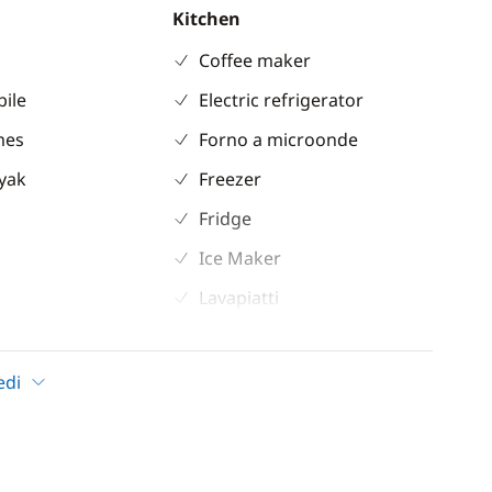
Kitchen
Coffee maker
bile
Electric refrigerator
mes
Forno a microonde
ayak
Freezer
Fridge
Ice Maker
Lavapiatti
r
Stove
terials
Toaster
edi