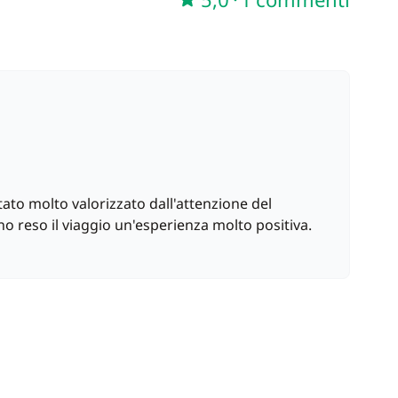
—
Incluso nel prezzo
—
Incluso nel prezzo
—
Incluso nel prezzo
—
Incluso nel prezzo
ato molto valorizzato dall'attenzione del
no reso il viaggio un'esperienza molto positiva.