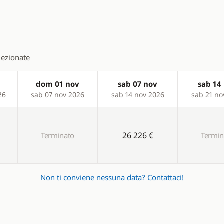
 gears
d
elezionate
dom 01 nov
sab 07 nov
sab 14
26
sab 07 nov 2026
sab 14 nov 2026
sab 21 no
ent
Comfort
Air-conditioning
26 226 €
Terminato
Termin
ter
Fans in cabins
paraspruzzi
Generator
Non ti conviene nessuna data?
Contattaci!
ble
Gruetta elettrica
 shower
Hot water
inch
Lavapanni