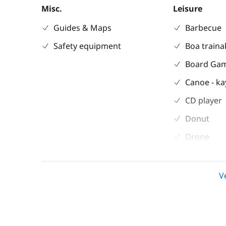
Misc.
Leisure
Guides & Maps
Barbecue
Safety equipment
Boa traina
Board Ga
Canoe - k
CD player
Donut
Drone
DVD playe
Fishing ma
V
MP3/Jack
Paddle