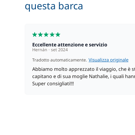
Skipper (pasti non inclusi)
questa barca
Skipper + Hostess (pasti non inclusi)
5
Tender
Eccellente attenzione e servizio
Wifi
Hernán
set 2024
Visualizza originale
Tradotto automaticamente.
Abbiamo molto apprezzato il viaggio, che è st
capitano e di sua moglie Nathalie, i quali han
Super consigliati!!!