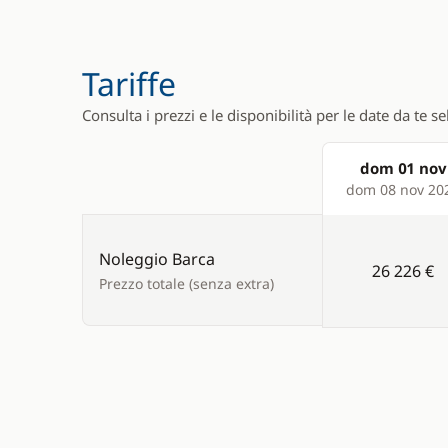
Snorkeling
TV
Tariffe
Wakeboar
Water ski
Consulta i prezzi e le disponibilità per le date da te s
Windsurf
dom 01 nov
Products
dom 08 nov 20
Electronics
Deck equipm
220V converter
Bimini
Noleggio Barca
26 226 €
Prezzo totale (senza extra)
Anemometer
Bow thrus
Autopilot
Capottina 
Chart plotter
Cockpit ta
GPS
Deck hand
Radar
Electric w