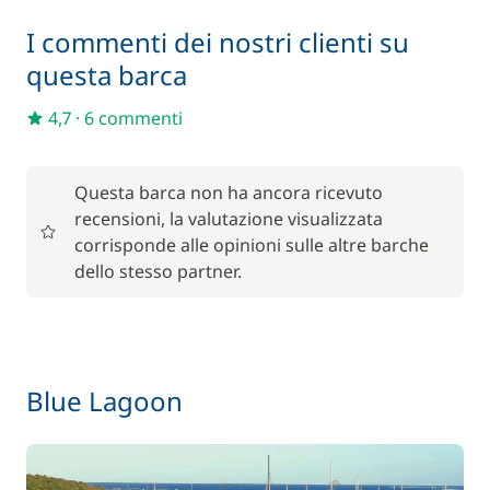
In opzione
I commenti dei nostri clienti su
questa barca
50,00 €
Kayak
/ settimana
4,7
·
6 commenti
50,00 €
Paddle (SUP)
/ settimana
Questa barca non ha ancora ricevuto
recensioni, la valutazione visualizzata
corrisponde alle opinioni sulle altre barche
dello stesso partner.
Blue Lagoon