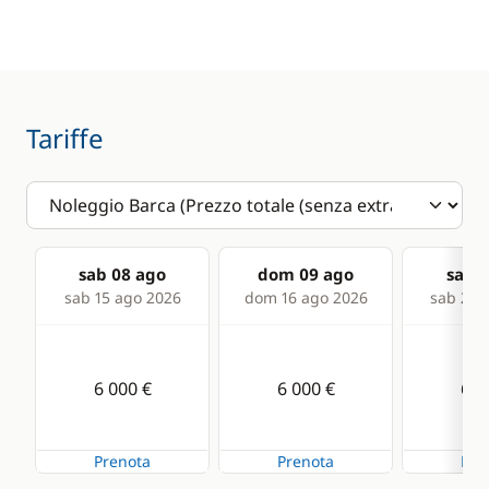
Speedometer
VHF DSC
Comfort
Tariffe
Air-conditioning
Fans in cabins
Solar Panel
sab 08 ago
dom 09 ago
sab 1
sab 15 ago 2026
dom 16 ago 2026
sab 22 
6 000 €
6 000 €
6 0
Prenota
Prenota
Pre