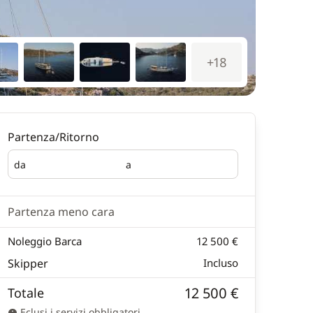
+18
Partenza/Ritorno
da
a
Partenza
Ritorno
Partenza meno cara
Noleggio Barca
12 500 €
Skipper
Incluso
12 500 €
Totale
Eclusi i servizi obbligatori