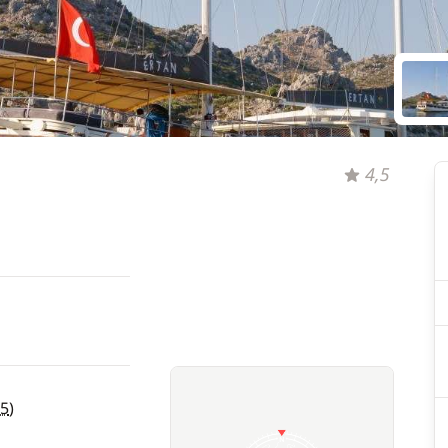
4,5
5
)