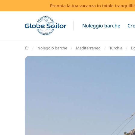
Prenota la tua vacanza in totale tranquilli
Noleggio barche
Cro
GlobeSailor
Noleggio barche
Mediterraneo
Turchia
B