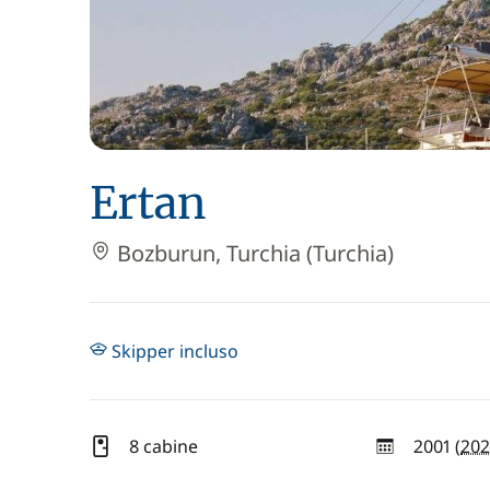
Ertan
Bozburun, Turchia (Turchia)
Skipper incluso
8 cabine
2001 (
202
anno