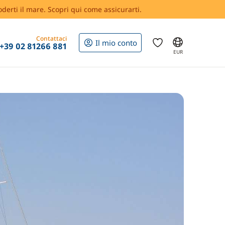
oderti il mare. Scopri qui come assicurarti.
Contattaci
Il mio conto
+39 02 81266 881
EUR