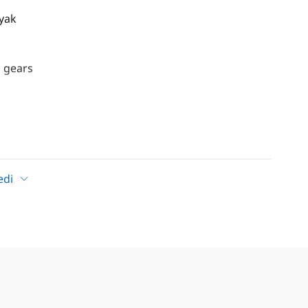
ayak
 gears
edi