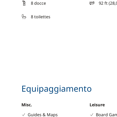
8 docce
92 ft (28
lunghezza
8 toilettes
Equipaggiamento
Misc.
Leisure
Guides & Maps
Board Ga