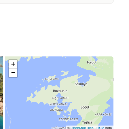
+
−
©
OpenMapTiles
-
OSM
data