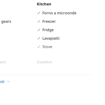
Kitchen
Forno a microonde
 gears
Freezer
Fridge
Lavapiatti
Stove
ent
Comfort
Air-conditioning
ble
Fans in cabins
edi
 shower
Generator
inch
Hot water
indlass
Watermaker