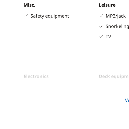
Misc.
Leisure
Safety equipment
MP3/Jack
Snorkeling
TV
Electronics
Deck equipm
220V converter
Bimini
Anemometer
Cockpit ta
V
Autopilot
Deck hand
Chart plotter
Electric w
GPS
Electric W