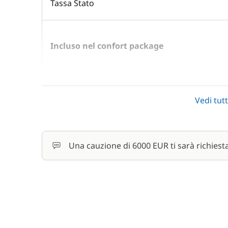
Tassa Stato
Incluso nel confort package
Asciugamani
In
Lenzuola
Vedi tutt
In
Motore fuoribordo
In
Una cauzione di 6000 EUR ti sarà richiest
Pulizia finale
In
Tender
In
In opzione