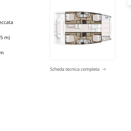
eccata
75 m)
 m
Scheda tecnica completa