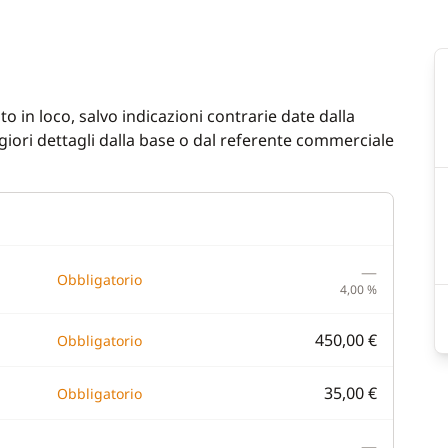
n cockpit
WC elettrico
ladder
o in loco, salvo indicazioni contrarie date dalla
iori dettagli dalla base o dal referente commerciale
—
Obbligatorio
4,00 %
450,00 €
Obbligatorio
35,00 €
Obbligatorio
—