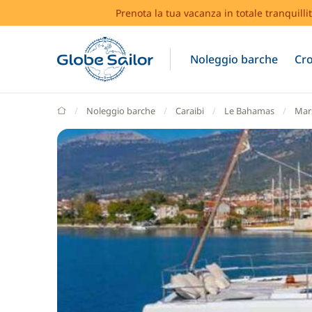
Prenota la tua vacanza in totale tranquilli
Noleggio barche
Cro
GlobeSailor
Noleggio barche
Caraibi
Le Bahamas
Mar