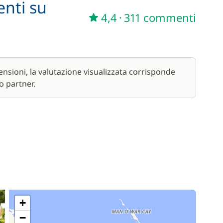
enti su
4,4
·
311 commenti
85,00 €
/ notte
230,00 €
/ giorno
nsioni, la valutazione visualizzata corrisponde
o partner.
A partire da
15,00 €
/ notte
345,00 €
/ giorno
15,00 €
/ notte
+
−