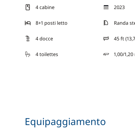
4 cabine
2023
anno
8+1 posti letto
Randa st
4 docce
45 ft (13,
lunghezza
4 toilettes
1,00/1,20
pescaggio
Equipaggiamento