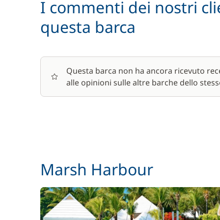
I commenti dei nostri cli
questa barca
Assicurazione Damage waiver
Cuoco (pasti non inclusi)
Questa barca non ha ancora ricevuto rece
alle opinioni sulle altre barche dello stess
Paddle (SUP)
Skipper (pasti non inclusi)
Marsh Harbour
Wifi