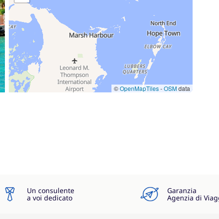
©
OpenMapTiles
-
OSM
data
Un consulente
Garanzia
a voi dedicato
Agenzia di Viag