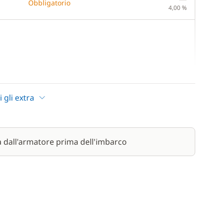
Obbligatorio
4,00 %
—
cluso nel confort package
—
i gli extra
cluso nel confort package
—
cluso nel confort package
a dall'armatore prima dell'imbarco
—
cluso nel confort package
—
cluso nel confort package