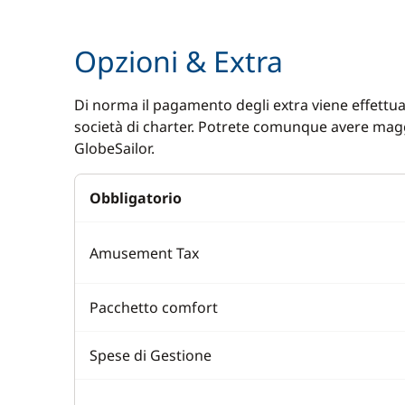
Sounder
Speakers i
Opzioni & Extra
Speedometer
Swimming 
VHF DSC
Di norma il pagamento degli extra viene effettuat
società di charter. Potrete comunque avere magg
GlobeSailor.
Obbligatorio
Amusement Tax
Pacchetto comfort
Spese di Gestione