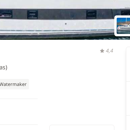
4,4
as)
Watermaker