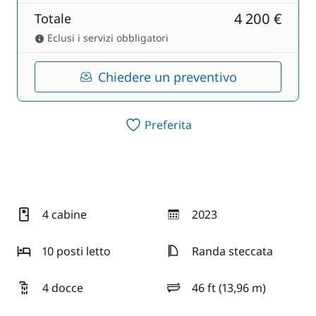
4 200 €
Totale
Eclusi i servizi obbligatori
Chiedere un preventivo
Preferita
4 cabine
2023
anno
10 posti letto
Randa steccata
4 docce
46 ft (13,96 m)
lunghezza