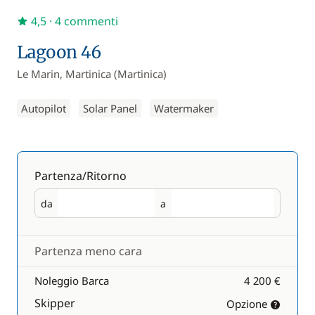
4,5
· 4 commenti
Lagoon 46
Le Marin, Martinica (Martinica)
Autopilot
Solar Panel
Watermaker
Partenza/Ritorno
da
a
Partenza
Ritorno
Partenza meno cara
Noleggio Barca
4 200 €
Skipper
Opzione