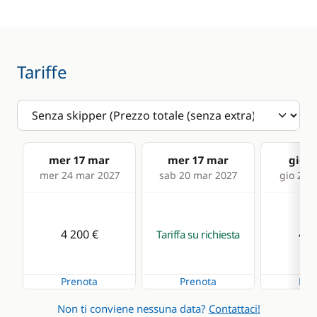
Speedometer
Deck equipment
Comfort
Tariffe
Bimini
Fans in cabins
Cockpit table
Solar Panel
Electric winch
Watermaker
mer 17 mar
mer 17 mar
gio 1
Electric Windlass
WC elettrico
mer 24 mar 2027
sab 20 mar 2027
gio 25 
Ponte in teak
Speakers in cockpit
4 200 €
4 2
Tariffa su richiesta
Swimming ladder
Prenota
Prenota
Pre
Non ti conviene nessuna data?
Contattaci!