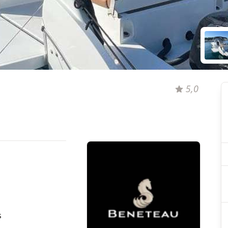
5,0
s