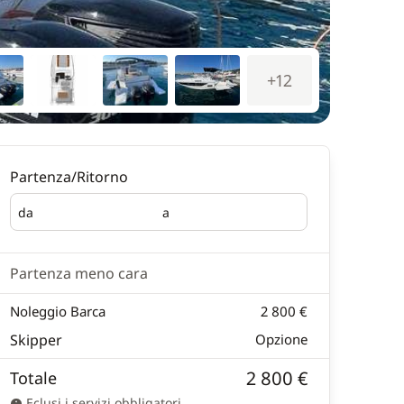
+12
Partenza/Ritorno
da
a
Partenza
Ritorno
Partenza meno cara
Noleggio Barca
2 800 €
Skipper
Opzione
2 800 €
Totale
Eclusi i servizi obbligatori