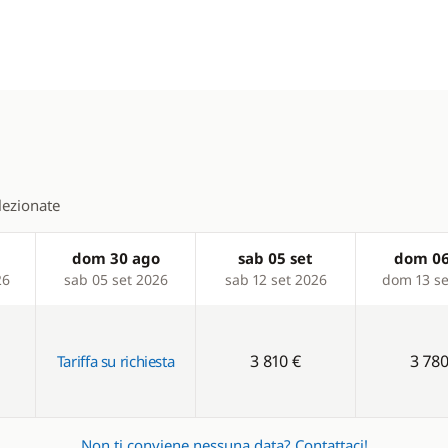
elezionate
dom 30 ago
sab 05 set
dom 06
26
sab 05 set 2026
sab 12 set 2026
dom 13 se
3 810 €
3 780
Tariffa su richiesta
Non ti conviene nessuna data?
Contattaci!