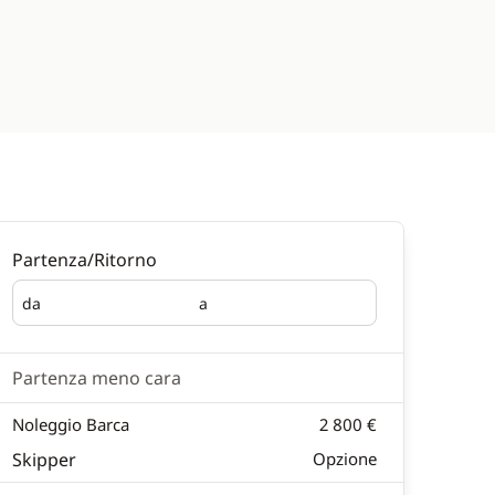
Partenza/Ritorno
da
a
Partenza
Ritorno
Partenza meno cara
Noleggio Barca
2 800 €
Skipper
Opzione