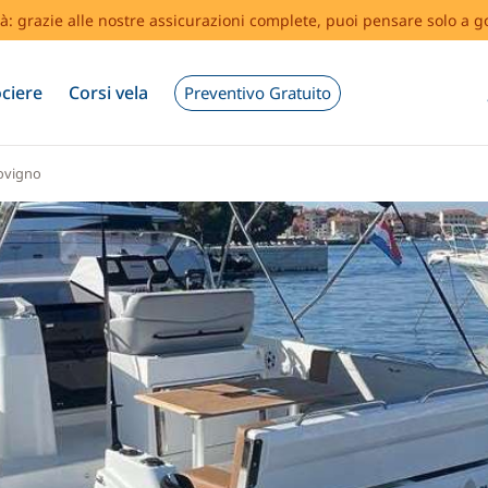
tà: grazie alle nostre assicurazioni complete, puoi pensare solo a g
ciere
Corsi vela
Preventivo Gratuito
ovigno