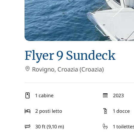
Flyer 9 Sundeck
Rovigno, Croazia (Croazia)
1 cabine
2023
anno
2 posti letto
1 docce
30 ft (9,10 m)
1 toilette
lunghezza