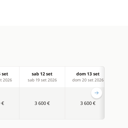
 set
sab 12 set
dom 13 set
sa
t 2026
sab 19 set 2026
dom 20 set 2026
sab 
 €
3 600 €
3 600 €