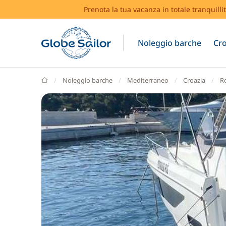
Prenota la tua vacanza in totale tranquilli
Noleggio barche
Cro
GlobeSailor
Noleggio barche
Mediterraneo
Croazia
R