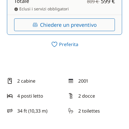
599 €
Totale
809 €
Eclusi i servizi obbligatori
Chiedere un preventivo
Preferita
2 cabine
2001
anno
4 posti letto
2 docce
34 ft (10,33 m)
2 toilettes
lunghezza