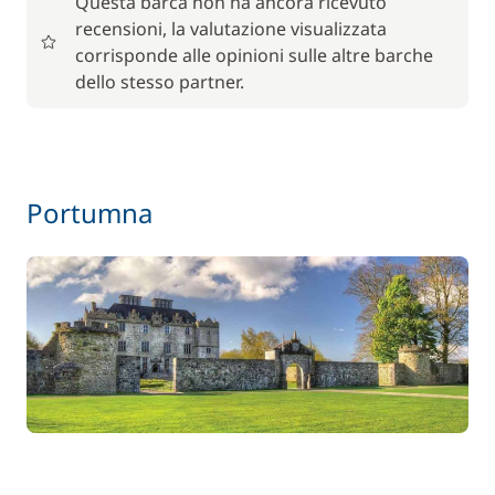
Questa barca non ha ancora ricevuto
recensioni, la valutazione visualizzata
56,00 €
Barbecue
/ settimana
corrisponde alle opinioni sulle altre barche
dello stesso partner.
59,50 €
Noleggio Bici - Adulto
/ settimana
45,50 €
Noleggio Bici - Bambino
Portumna
/ settimana
Pacchetto pulizia con prodotti bio
15,00 €
77,00 €
Paddle (SUP)
/ settimana
70,00 €
Parcheggio auto
/ settimana
17,50 €
Sedia bebè
/ settimana