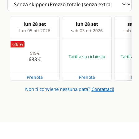
lun 28 set
lun 28 set
sab 0
lun 05 ott 2026
sab 03 ott 2026
sab 10 
-26 %
919 €
Tariffa su richiesta
Tariffa su
683 €
Prenota
Prenota
Pre
Non ti conviene nessuna data?
Contattaci!