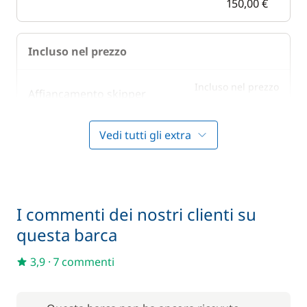
150,00 €
Incluso nel prezzo
Incluso nel prezzo
Affiancamento skipper
—
Vedi tutti gli extra
Incluso nel prezzo
Asciugamani
—
Incluso nel prezzo
Lenzuola
—
I commenti dei nostri clienti su
questa barca
In opzione
3,9
·
7 commenti
85,00 €
Animale domestico
/ articolo