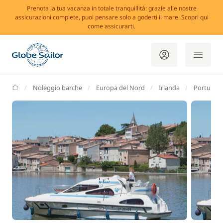
Prenota la tua vacanza in totale tranquillità: grazie alle nostre
assicurazioni complete, puoi pensare solo a goderti il mare. Scopri qui
come assicurarti.
GlobeSailor
Noleggio barche
Europa del Nord
Irlanda
Portumn