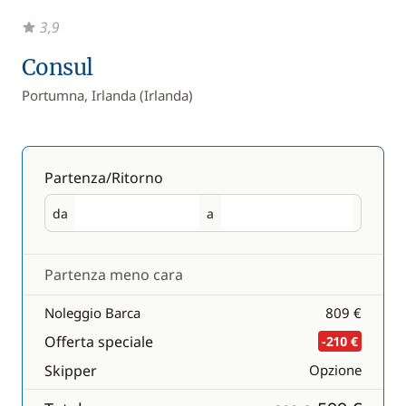
3,9
Consul
Portumna, Irlanda (Irlanda)
Partenza/Ritorno
da
a
Partenza
Ritorno
Partenza meno cara
Noleggio Barca
809 €
Offerta speciale
-210 €
Skipper
Opzione