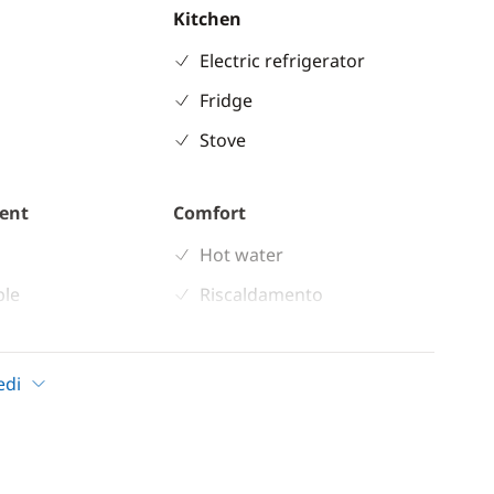
Kitchen
Electric refrigerator
Fridge
Stove
ent
Comfort
Hot water
ble
Riscaldamento
 shower
Solar Panel
inch
Watermaker
edi
indlass
WC elettrico
n cockpit
ladder