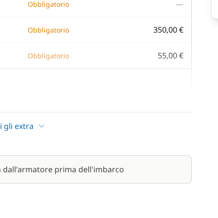
—
Obbligatorio
350,00 €
Obbligatorio
55,00 €
Obbligatorio
200,00 €
i gli extra
/ giorno
8,50 €
/ giorno
a dall'armatore prima dell'imbarco
40,00 €
90,00 €