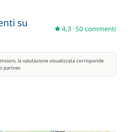
330,00 €
/ giorno
enti su
4,3
·
50 commenti
45,00 €
/ settimana
nsioni, la valutazione visualizzata corrisponde
o partner.