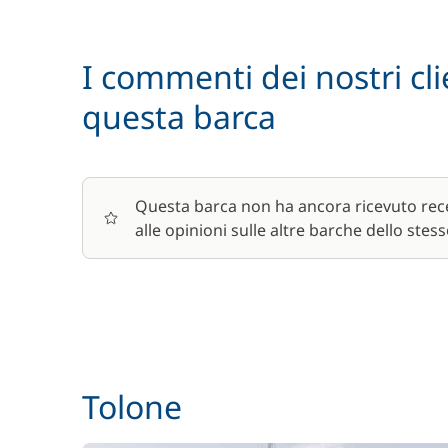
Skipper (pasti non inclusi)
I commenti dei nostri cli
questa barca
Wifi
Questa barca non ha ancora ricevuto rece
alle opinioni sulle altre barche dello stess
Tolone