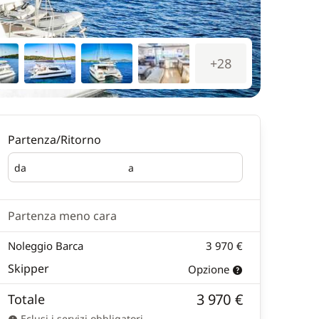
+28
Partenza/Ritorno
da
a
Partenza
Ritorno
Partenza meno cara
Noleggio Barca
3 970 €
Skipper
Opzione
3 970 €
Totale
Eclusi i servizi obbligatori