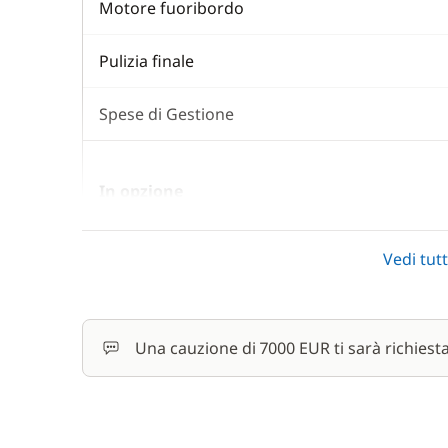
Motore fuoribordo
Pulizia finale
Spese di Gestione
In opzione
Hostess (pasti non inclusi)
Vedi tutt
Paddle (SUP)
Una cauzione di 7000 EUR ti sarà richiest
Rete di protezione
Servizio di cambusa