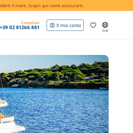
oderti il mare. Scopri qui come assicurarti.
Contattaci
Il mio conto
+39 02 81266 881
EUR