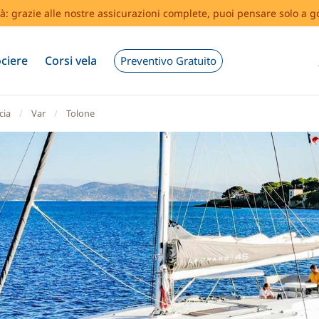
tà: grazie alle nostre assicurazioni complete, puoi pensare solo a g
ciere
Corsi vela
Preventivo Gratuito
cia
Var
Tolone