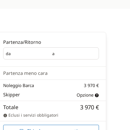
Partenza/Ritorno
da
a
Partenza
Ritorno
Partenza meno cara
Noleggio Barca
3 970 €
Skipper
Opzione
3 970 €
Totale
Eclusi i servizi obbligatori