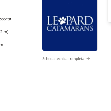
eccata
72 m)
 m
Scheda tecnica completa