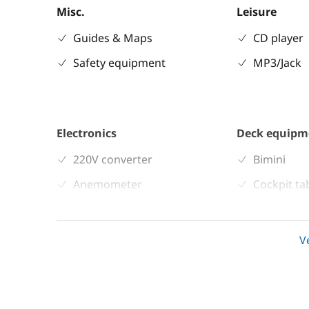
Misc.
Leisure
Guides & Maps
CD player
Safety equipment
MP3/Jack
Electronics
Deck equipm
220V converter
Bimini
Anemometer
Cockpit ta
Autopilot
Deck hand
Chart plotter
Electric w
V
GPS
Electric W
Sounder
Speakers i
Speedometer
Swimming 