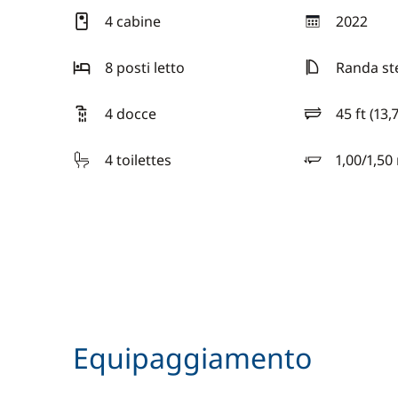
4 cabine
2022
anno
8 posti letto
Randa st
4 docce
45 ft (13,
lunghezza
4 toilettes
1,00/1,50
pescaggio
Equipaggiamento