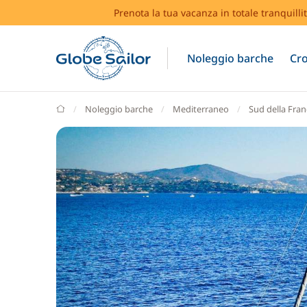
Prenota la tua vacanza in totale tranquilli
Noleggio barche
Cro
GlobeSailor
Noleggio barche
Mediterraneo
Sud della Fran