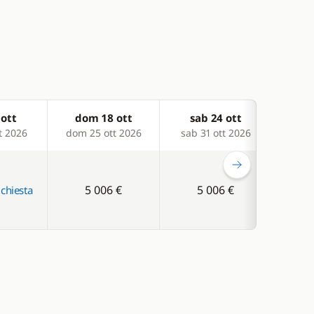
 ott
dom 18 ott
sab 24 ott
sa
t 2026
dom 25 ott 2026
sab 31 ott 2026
sab 
5 006 €
5 006 €
ichiesta