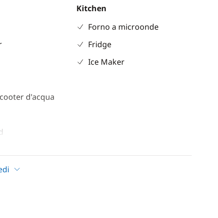
Kitchen
Forno a microonde
r
Fridge
Ice Maker
cooter d'acqua
d
edi
ioning
ento