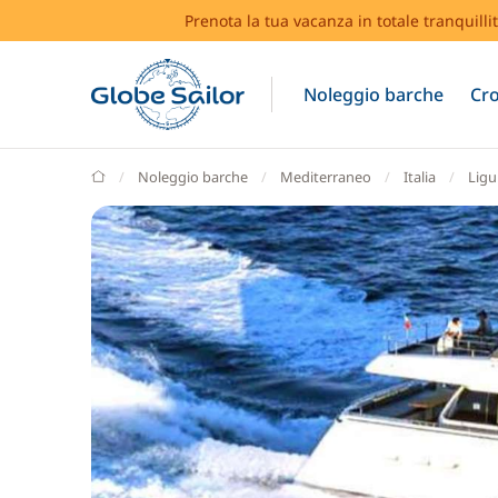
Prenota la tua vacanza in totale tranquilli
Noleggio barche
Cro
GlobeSailor
Noleggio barche
Mediterraneo
Italia
Ligu