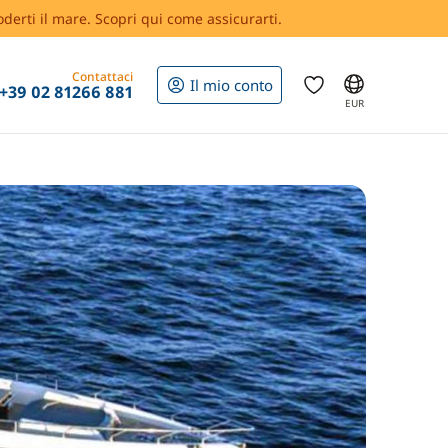
oderti il mare. Scopri qui come assicurarti.
Contattaci
Il mio conto
+39 02 81266 881
EUR