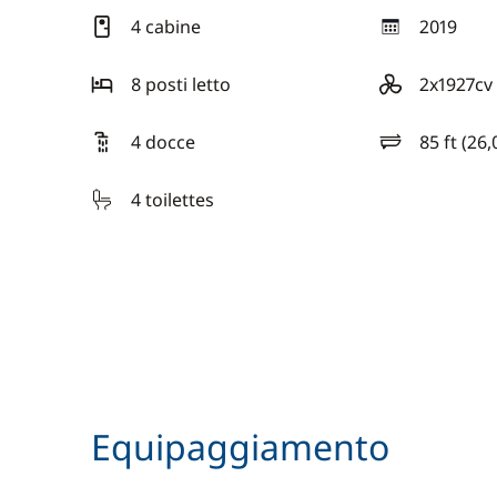
4 cabine
2019
anno
8 posti letto
2x1927cv
motore
4 docce
85 ft (26
lunghezza
4 toilettes
Equipaggiamento