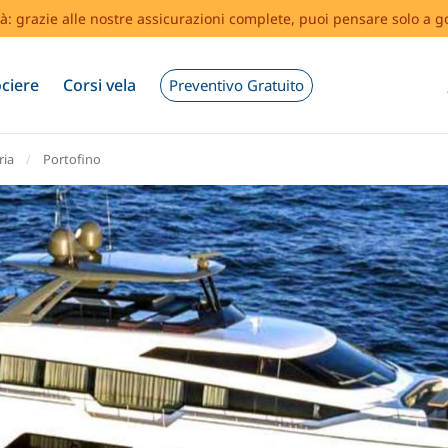
tà: grazie alle nostre assicurazioni complete, puoi pensare solo a g
ciere
Corsi vela
Preventivo Gratuito
ria
Portofino