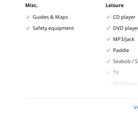
Misc.
Leisure
Guides & Maps
CD player
Safety equipment
DVD playe
MP3/Jack
Paddle
Seabob / S
TV
Wakeboar
Deck equipment
Comfort
V
Bimini
Air-condit
Hot water
Riscaldam