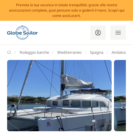
Prenota la tua vacanza in totale tranquillità: grazie alle nostre
assicurazioni complete, puoi pensare solo a goderti il mare. Scopri qui
come assicurarti.
GlobeSailor
Noleggio barche
Mediterraneo
Spagna
Andalusia