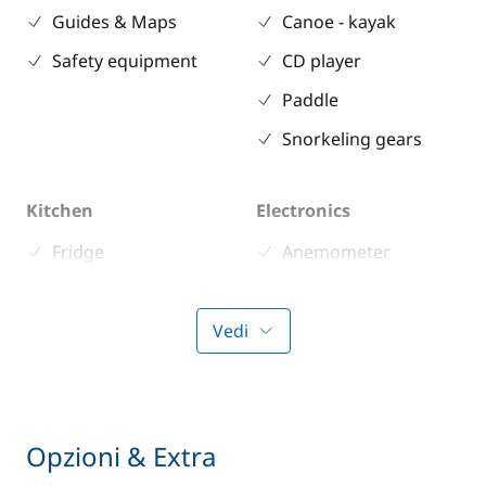
Guides & Maps
Canoe - kayak
Safety equipment
CD player
Paddle
Snorkeling gears
Kitchen
Electronics
Fridge
Anemometer
Stove
Autopilot
Chart plotter
Vedi
GPS
Sounder
Speedometer
Opzioni & Extra