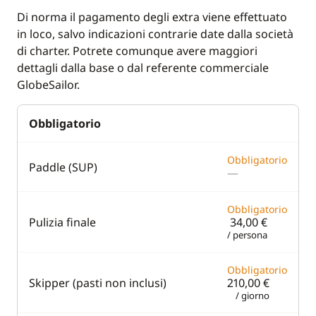
VHF DSC
Di norma il pagamento degli extra viene effettuato
in loco, salvo indicazioni contrarie date dalla società
Deck equipment
Comfort
di charter. Potrete comunque avere maggiori
dettagli dalla base o dal referente commerciale
Bimini
Fans in cabins
GlobeSailor.
Cockpit table
Hot water
Obbligatorio
Deck hand shower
Solar Panel
Safety Net
Watermaker
Obbligatorio
Paddle (SUP)
—
Speakers in cockpit
Swimming ladder
Obbligatorio
Pulizia finale
34,00 €
/ persona
Obbligatorio
Skipper (pasti non inclusi)
210,00 €
/ giorno