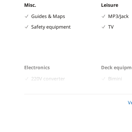
Misc.
Leisure
Guides & Maps
MP3/Jack
Safety equipment
TV
Electronics
Deck equipm
220V converter
Bimini
Anemometer
Bow thrus
Autopilot
Cockpit ta
V
Chart plotter
Deck hand
GPS
Electric w
Sounder
Electric W