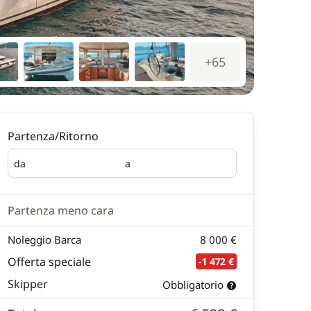
+65
Partenza/Ritorno
da
a
Partenza
Ritorno
Partenza meno cara
Noleggio Barca
8 000 €
Offerta speciale
-1 472 €
Skipper
Obbligatorio