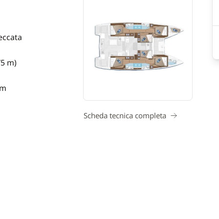
eccata
75 m)
 m
Scheda tecnica completa