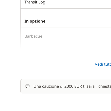
Transit Log
In opzione
Barbecue
Cuoco (pasti non inclusi)
Vedi tutt
Hostess (pasti non inclusi)
Una cauzione di 2000 EUR ti sarà richiest
Kayak
Pacchetto comfort