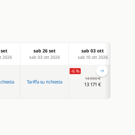
 set
sab 26 set
sab 03 ott
sa
t 2026
sab 03 ott 2026
sab 10 ott 2026
sab 
-6 %
14 000 €
ichiesta
Tariffa su richiesta
Tariff
13 171 €