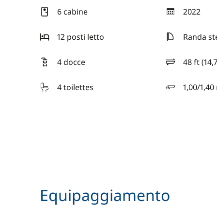
6 cabine
2022
anno
12 posti letto
Randa st
4 docce
48 ft (14,
lunghezza
4 toilettes
1,00/1,40
pescaggio
Equipaggiamento