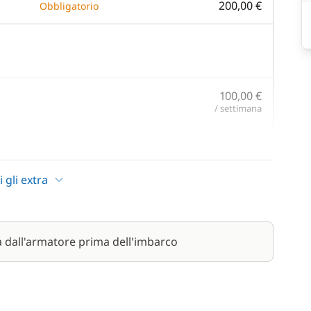
200,00 €
Obbligatorio
100,00 €
/ settimana
1 260,00 €
/ settimana
i gli extra
1 050,00 €
/ settimana
60,00 €
a dall'armatore prima dell'imbarco
/ settimana
1,00 €