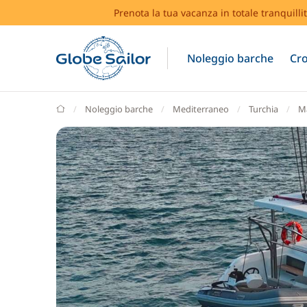
Prenota la tua vacanza in totale tranquilli
Noleggio barche
Cro
GlobeSailor
Noleggio barche
Mediterraneo
Turchia
M