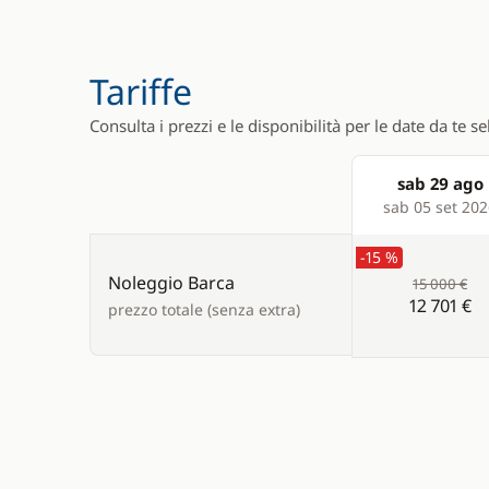
Speedometer
Swimming 
Tariffe
Consulta i prezzi e le disponibilità per le date da te s
sab 29 ago
Products
sab 05 set 20
-15 %
Noleggio Barca
15 000 €
12 701 €
prezzo totale (senza extra)