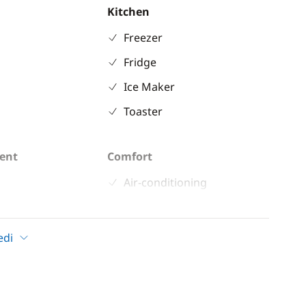
Kitchen
Freezer
Fridge
Ice Maker
Toaster
ent
Comfort
Air-conditioning
ter
Fans in cabins
ble
Generator
edi
 shower
Hot water
inch
Watermaker
indlass
WC elettrico