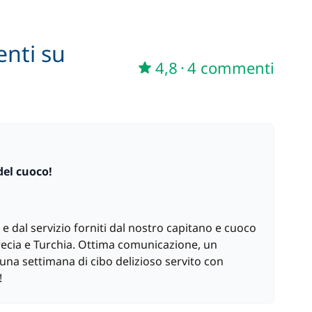
110,00 €
/ settimana
enti su
A partire da
4,8
·
4 commenti
1 500,00 €
/ settimana
del cuoco!
 e dal servizio forniti dal nostro capitano e cuoco
recia e Turchia. Ottima comunicazione, un
una settimana di cibo delizioso servito con
!