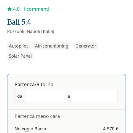
4,0
· 1 commenti
Bali 5.4
Pozzuoli, Napoli (Italia)
Autopilot
Air-conditioning
Generator
Solar Panel
Partenza/Ritorno
da
a
Partenza
Ritorno
Partenza meno cara
Noleggio Barca
4 570 €