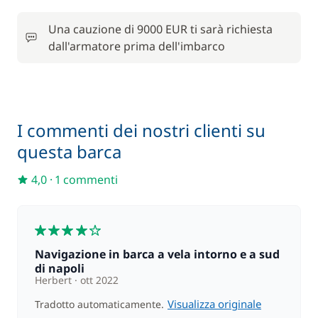
Incluso nel confort package
Tender
—
Una cauzione di 9000 EUR ti sarà richiesta
dall'armatore prima dell'imbarco
In opzione
70,00 €
Assicurazione Damage waiver
I commenti dei nostri clienti su
/ notte
questa barca
A partire da
Hostess (pasti non inclusi)
210,00 €
4,0
·
1 commenti
/ notte
A partire da
4
Kayak
15,00 €
/ notte
Navigazione in barca a vela intorno e a sud
di napoli
Herbert
ott 2022
A partire da
Paddle (SUP)
15,00 €
Visualizza originale
Tradotto automaticamente.
/ notte