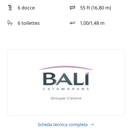
6 docce
55 ft (16,80 m)
lunghezza
6 toilettes
1,00/1,48 m
pescaggio
Scheda tecnica completa