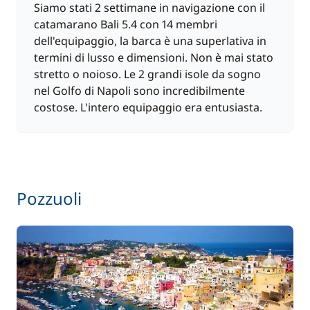
Siamo stati 2 settimane in navigazione con il
Rete di protezione
catamarano Bali 5.4 con 14 membri
300,00 €
dell'equipaggio, la barca è una superlativa in
termini di lusso e dimensioni. Non è mai stato
A partire da
Skipper (pasti non inclusi)
225,00 €
stretto o noioso. Le 2 grandi isole da sogno
/ notte
nel Golfo di Napoli sono incredibilmente
costose. L'intero equipaggio era entusiasta.
Spese portuali
52,00 €
Pozzuoli