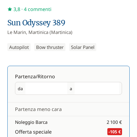
3,8
· 4 commenti
Sun Odyssey 389
Le Marin, Martinica (Martinica)
Autopilot
Bow thruster
Solar Panel
Partenza/Ritorno
da
a
Partenza
Ritorno
Partenza meno cara
Noleggio Barca
2 100 €
Offerta speciale
-105 €