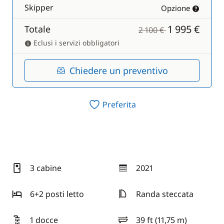
Skipper
Opzione
1 995 €
Totale
2 100 €
Eclusi i servizi obbligatori
Chiedere un preventivo
Preferita
3 cabine
2021
anno
6+2 posti letto
Randa steccata
1 docce
39 ft (11,75 m)