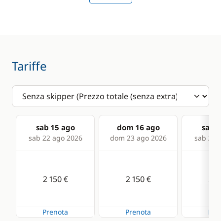
Speedometer
VHF DSC
Deck equipment
Comfort
Tariffe
Bimini
Hot water
Bow thruster
Solar Panel
Capottina
paraspruzzi
sab 15 ago
dom 16 ago
sab 2
sab 22 ago 2026
dom 23 ago 2026
sab 29 
Cockpit table
Deck hand shower
2 150 €
2 150 €
2 1
Electric Windlass
Speakers in cockpit
Prenota
Prenota
Pre
Swimming ladder