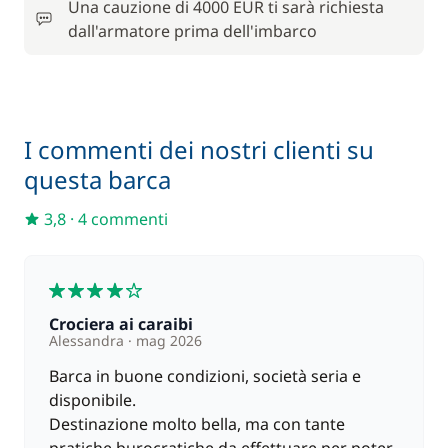
90,00 €
Una cauzione di 4000 EUR ti sarà richiesta
Paddle (SUP)
/ settimana
dall'armatore prima dell'imbarco
295,00 €
Skipper (pasti non inclusi)
/ giorno
I commenti dei nostri clienti su
questa barca
3,8
·
4 commenti
4
Crociera ai caraibi
Alessandra
mag 2026
Barca in buone condizioni, società seria e
disponibile.
Destinazione molto bella, ma con tante