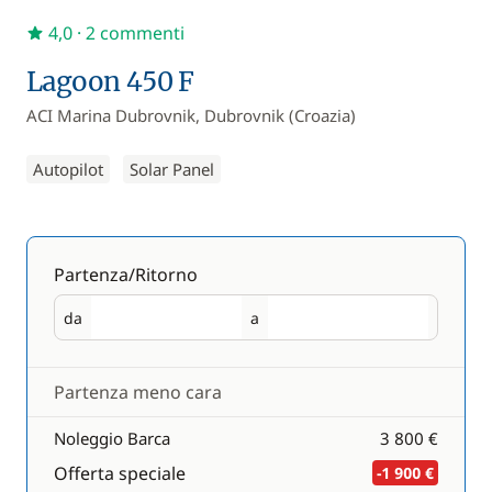
4,0
· 2 commenti
Lagoon 450 F
ACI Marina Dubrovnik, Dubrovnik (Croazia)
Autopilot
Solar Panel
Partenza/Ritorno
da
a
Partenza
Ritorno
Partenza meno cara
Noleggio Barca
3 800 €
Offerta speciale
-1 900 €