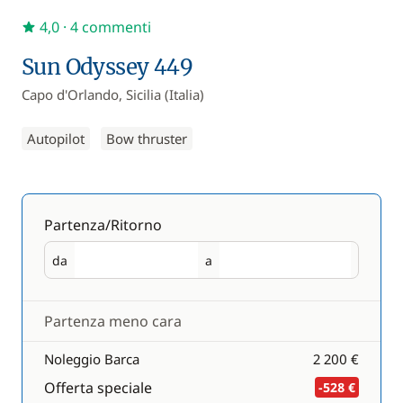
4,0
· 4 commenti
Sun Odyssey 449
Capo d'Orlando, Sicilia (Italia)
Autopilot
Bow thruster
Partenza/Ritorno
da
a
Partenza
Ritorno
Partenza meno cara
Noleggio Barca
2 200 €
Offerta speciale
-528 €