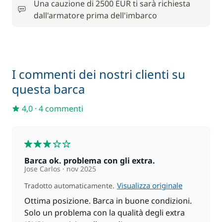
120,00 €
Una cauzione di 2500 EUR ti sarà richiesta
Motore fuoribordo
/ settimana
dall'armatore prima dell'imbarco
120,00 €
Paddle (SUP)
/ settimana
Pulizia finale
220,00 €
I commenti dei nostri clienti su
questa barca
Rete di protezione
200,00 €
4,0
·
4 commenti
Servizio di cambusa
50,00 €
3
1 500,00 €
Skipper (pasti non inclusi)
/ settimana
Barca ok. problema con gli extra.
Jose Carlos
nov 2025
80,00 €
Visualizza originale
Wifi
Tradotto automaticamente.
/ settimana
Ottima posizione. Barca in buone condizioni.
Solo un problema con la qualità degli extra