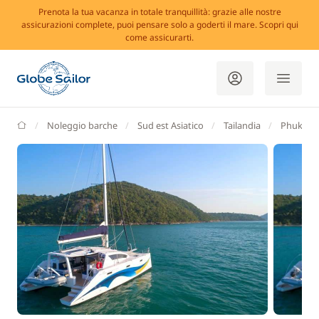
Prenota la tua vacanza in totale tranquillità: grazie alle nostre
assicurazioni complete, puoi pensare solo a goderti il mare. Scopri qui
come assicurarti.
GlobeSailor
Noleggio barche
Sud est Asiatico
Tailandia
Phuket (I