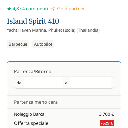
4,8
· 4 commenti
Gold partner
Island Spirit 410
Yacht Haven Marina, Phuket (Isola) (Thailandia)
Barbecue
Autopilot
Partenza/Ritorno
da
a
Partenza
Ritorno
Partenza meno cara
Noleggio Barca
3 700 €
Offerta speciale
-529 €