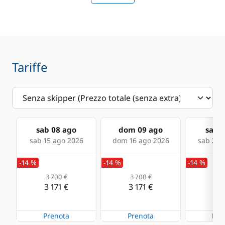
Speedometer
Deck equipment
Comfort
Bimini
Fans in cabins
Tariffe
Cockpit table
Hot water
Deck hand shower
Electric Windlass
sab 08 ago
dom 09 ago
sab 1
Speakers in cockpit
sab 15 ago 2026
dom 16 ago 2026
sab 22 
Swimming ladder
-14 %
-14 %
-14 %
3 700 €
3 700 €
3 7
3 171 €
3 171 €
3 1
Prenota
Prenota
Pre