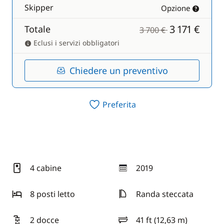
Skipper
Opzione
3 171 €
Totale
3 700 €
Eclusi i servizi obbligatori
Chiedere un preventivo
Preferita
4 cabine
2019
anno
8 posti letto
Randa steccata
2 docce
41 ft (12,63 m)