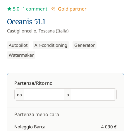
5,0
· 1 commenti
Gold partner
Oceanis 51.1
Castiglioncello, Toscana (Italia)
Autopilot
Air-conditioning
Generator
Watermaker
Partenza/Ritorno
da
a
Partenza
Ritorno
Partenza meno cara
Noleggio Barca
4 030 €