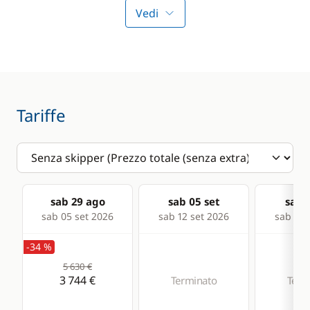
Sounder
Vedi
Speedometer
VHF DSC
Deck equipment
Comfort
Tariffe
Bimini
Air-conditioning
Speakers in cockpit
Generator
Hot water
sab 29 ago
sab 05 set
sab 1
Watermaker
sab 05 set 2026
sab 12 set 2026
sab 19 
WC elettrico
-34 %
5 630 €
3 744 €
Terminato
Term