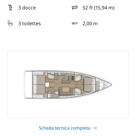
3 docce
52 ft (15,94 m)
lunghezza
3 toilettes
2,00 m
pescaggio
Scheda tecnica completa