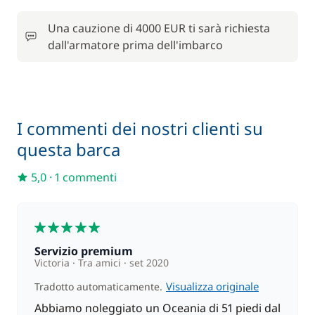
Animale domestico
190,00 €
Una cauzione di 4000 EUR ti sarà richiesta
dall'armatore prima dell'imbarco
Asciugamani
18,00 €
Assicurazione Damage waiver
380,00 €
I commenti dei nostri clienti su
110,00 €
Barbecue
/ settimana
questa barca
130,00 €
5,0
·
1 commenti
Motore fuoribordo
/ settimana
5
90,00 €
Parcheggio auto
/ settimana
Servizio premium
Victoria
Tra amici
set 2020
Visualizza originale
Tradotto automaticamente.
Abbiamo noleggiato un Oceania di 51 piedi dal