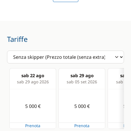
Comfort
Solar Panel
Tariffe
sab 22 ago
sab 29 ago
sab 0
sab 29 ago 2026
sab 05 set 2026
sab 12 
5 000 €
5 000 €
5 0
Prenota
Prenota
Pre