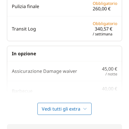
Obbligatorio
Pulizia finale
260,00 €
Obbligatorio
Transit Log
340,57 €
/ settimana
In opzione
45,00 €
Assicurazione Damage waiver
/ notte
40,00 €
Barbecue
/ settimana
215,00 €
Vedi tutti gli extra
Cuoco (pasti non inclusi)
/ notte
20,00 €