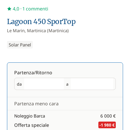
4,0
· 1 commenti
Lagoon 450 SporTop
Le Marin, Martinica (Martinica)
Solar Panel
Partenza/Ritorno
da
a
Partenza
Ritorno
Partenza meno cara
Noleggio Barca
6 000 €
Offerta speciale
-1 980 €