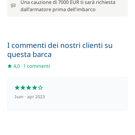
Paddle (SUP)
Una cauzione di 7000 EUR ti sarà richiesta
/ notte
dall'armatore prima dell'imbarco
280,00 €
Skipper (pasti non inclusi)
/ notte
I commenti dei nostri clienti su
questa barca
4,0
·
1 commenti
4
Ivan
apr 2023