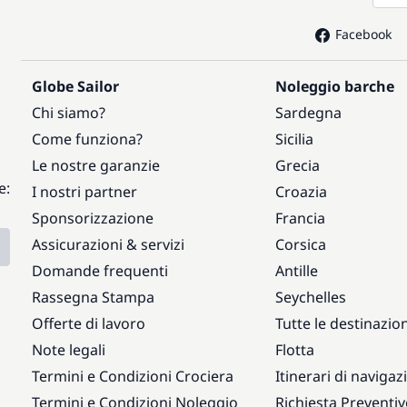
Facebook
Globe Sailor
Noleggio barche
Chi siamo?
Sardegna
Come funziona?
Sicilia
Le nostre garanzie
Grecia
e:
I nostri partner
Croazia
Sponsorizzazione
Francia
Assicurazioni & servizi
Corsica
Domande frequenti
Antille
Rassegna Stampa
Seychelles
Offerte di lavoro
Tutte le destinazion
Note legali
Flotta
Termini e Condizioni Crociera
Itinerari di navigaz
Termini e Condizioni Noleggio
Richiesta Preventi