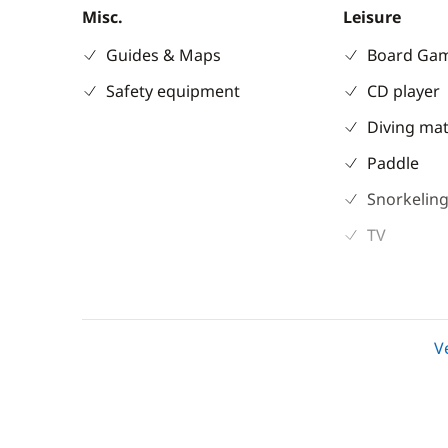
Misc.
Leisure
Guides & Maps
Board Ga
Safety equipment
CD player
Diving mat
Paddle
Snorkeling
TV
Electronics
Deck equipm
Anemometer
Bimini
V
Autopilot
Capottina 
Chart plotter
Cockpit ta
GPS
Deck hand