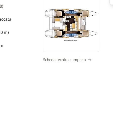
0
)
eccata
80 m)
 m
Scheda tecnica completa