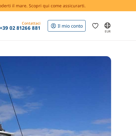
oderti il mare. Scopri qui come assicurarti.
Contattaci
Il mio conto
+39 02 81266 881
EUR