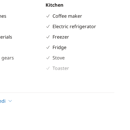
Kitchen
mes
Coffee maker
Electric refrigerator
erials
Freezer
Fridge
 gears
Stove
Toaster
ent
Comfort
Fans in cabins
edi
paraspruzzi
Hot water
ble
Watermaker
 shower
WC elettrico