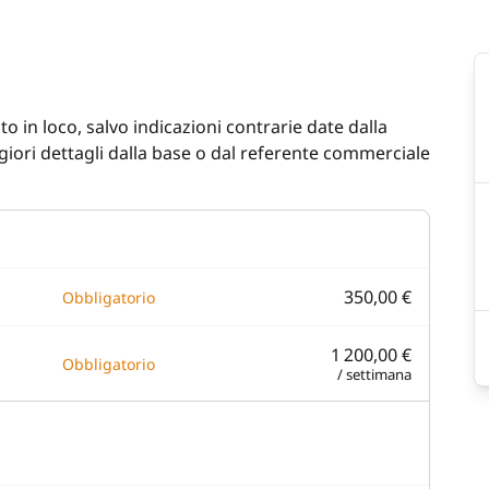
inch
indlass
n cockpit
o in loco, salvo indicazioni contrarie date dalla
iori dettagli dalla base o dal referente commerciale
ladder
350,00 €
Obbligatorio
1 200,00 €
Obbligatorio
/ settimana