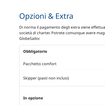
Sounder
Electric w
Opzioni & Extra
Speedometer
Electric W
VHF DSC
Speakers i
Di norma il pagamento degli extra viene effettuat
società di charter. Potrete comunque avere magg
Swimming 
GlobeSailor.
Tendalino
Obbligatorio
Pacchetto comfort
Skipper (pasti non inclusi)
In opzione