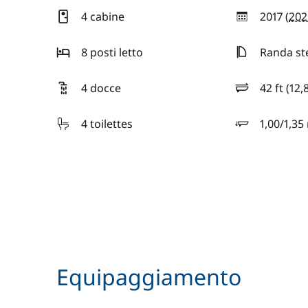
4 cabine
2017 (
202
anno
8 posti letto
Randa st
4 docce
42 ft (12,
lunghezza
4 toilettes
1,00/1,35
pescaggio
Equipaggiamento