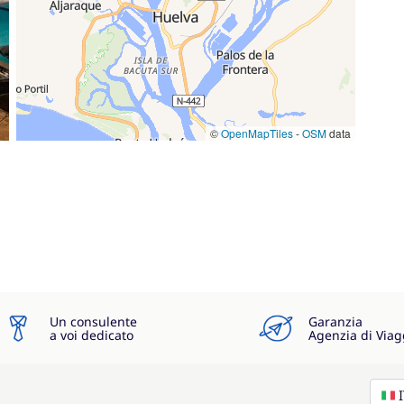
©
OpenMapTiles
-
OSM
data
Un consulente
Garanzia
a voi dedicato
Agenzia di Viag