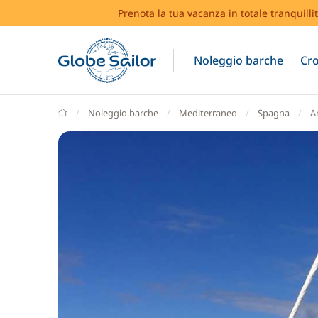
Prenota la tua vacanza in totale tranquilli
Noleggio barche
Cro
GlobeSailor
Noleggio barche
Mediterraneo
Spagna
A