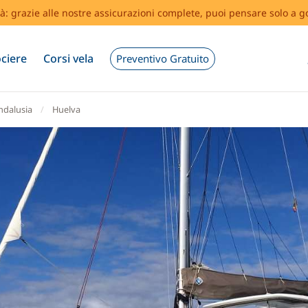
tà: grazie alle nostre assicurazioni complete, puoi pensare solo a g
ciere
Corsi vela
Preventivo Gratuito
ndalusia
Huelva