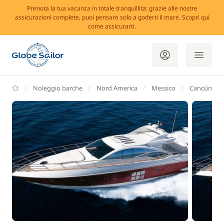
Prenota la tua vacanza in totale tranquillità: grazie alle nostre
assicurazioni complete, puoi pensare solo a goderti il mare. Scopri qui
come assicurarti.
GlobeSailor
Noleggio barche
Nord America
Messico
Cancún