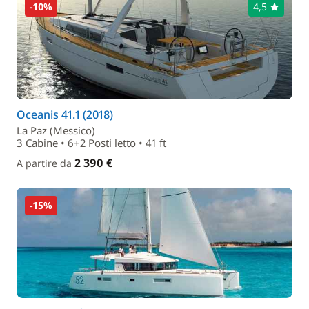
-10%
4,5
Oceanis 41.1 (2018)
La Paz (Messico)
3 Cabine • 6+2 Posti letto • 41 ft
2 390 €
A partire da
-15%