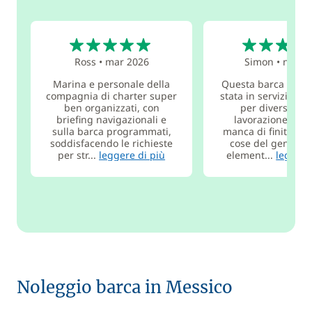
5
5
Ross
•
mar 2026
Simon
•
nov 2
Marina e personale della
Questa barca most
compagnia di charter super
stata in servizio di
ben organizzati, con
per diversi anni
briefing navigazionali e
lavorazione del 
sulla barca programmati,
manca di finitura 
soddisfacendo le richieste
cose del genere, 
per str...
leggere di più
element...
leggere
Noleggio barca in Messico