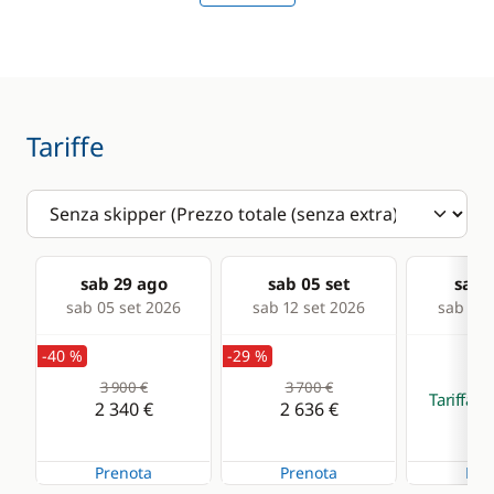
Comfort
Riscaldamento
Tariffe
sab 29 ago
sab 05 set
sab 1
sab 05 set 2026
sab 12 set 2026
sab 19 
-40 %
-29 %
3 900 €
3 700 €
Tariffa su
2 340 €
2 636 €
Prenota
Prenota
Pre