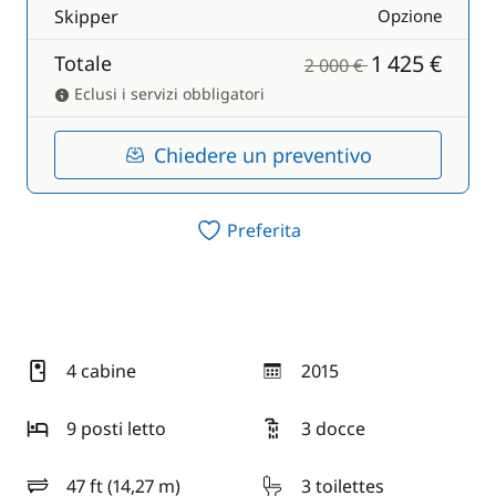
Skipper
Opzione
1 425 €
Totale
2 000 €
Eclusi i servizi obbligatori
Chiedere un preventivo
Preferita
4 cabine
2015
anno
9 posti letto
3 docce
47 ft (14,27 m)
3 toilettes
lunghezza