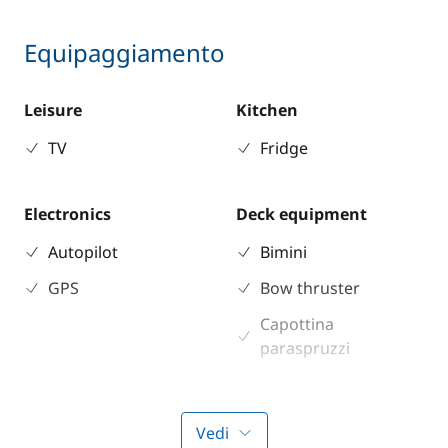
Equipaggiamento
Leisure
Kitchen
TV
Fridge
Electronics
Deck equipment
Autopilot
Bimini
GPS
Bow thruster
Capottina
paraspruzzi
Speakers in cockpit
Vedi