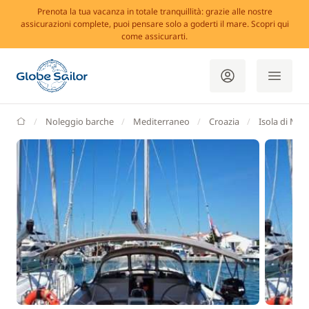
Prenota la tua vacanza in totale tranquillità: grazie alle nostre
assicurazioni complete, puoi pensare solo a goderti il mare. Scopri qui
come assicurarti.
GlobeSailor
Noleggio barche
Mediterraneo
Croazia
Isola di Mor