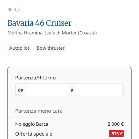
4,2
Bavaria 46 Cruiser
Marina Hramina, Isola di Morter (Croazia)
Autopilot
Bow thruster
Partenza/Ritorno
da
a
Partenza
Ritorno
Partenza meno cara
Noleggio Barca
2 000 €
Offerta speciale
-575 €