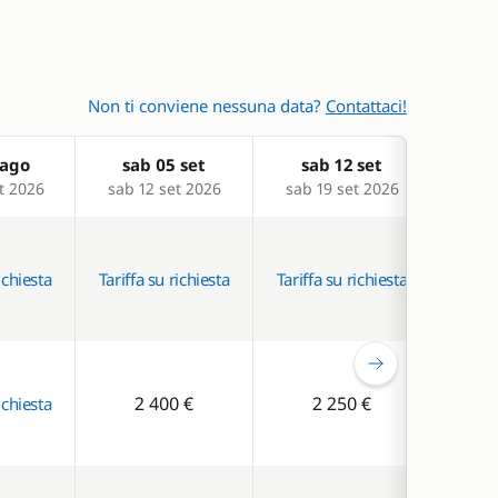
Non ti conviene nessuna data?
Contattaci!
 ago
sab 05 set
sab 12 set
sa
t 2026
sab 12 set 2026
sab 19 set 2026
sab 
ichiesta
Tariffa su richiesta
Tariffa su richiesta
Tariff
2 400 €
2 250 €
ichiesta