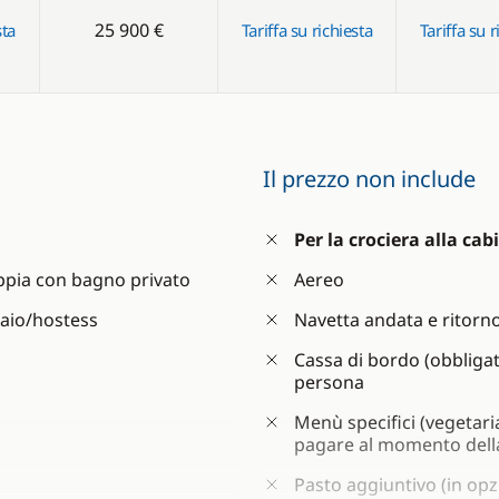
25 900 €
sta
Tariffa su richiesta
Tariffa su r
Il prezzo non include
Per la crociera alla cab
ppia con bagno privato
Aereo
naio/hostess
Navetta andata e ritorno
Cassa di bordo (obbligat
persona
Menù specifici (vegetari
pagare al momento dell
Pasto aggiuntivo (in opz