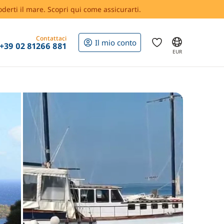
oderti il mare. Scopri qui come assicurarti.
Contattaci
Il mio conto
+39 02 81266 881
EUR