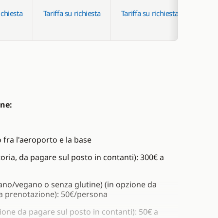
ichiesta
Tariffa su richiesta
Tariffa su richiesta
Tariff
ine:
 fra l'aeroporto e la base
oria, da pagare sul posto in contanti): 300€ a
ano/vegano o senza glutine) (in opzione da
a prenotazione): 50€/persona
ione da pagare sul posto in contanti): 50€ a