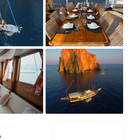
Carburante extra dopo le 
Carburante necessario per
Costo del posto barca ne
Supplemento della cabin
Tutto ciò che non è indic
**
Il kit "privilegio" com
delle lenzuola a metà de
corpo e crema idratante
Il pagamento della cassa d
opzionali, dovrà essere 
(euro) o con carta di cre
o