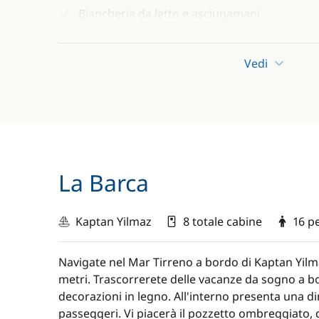
Biancheria da letto e asciugamani
Attrezzatura da pesca (traina)
Vedi
Attrezzatura per lo snorkeling
Paddle
Tender e motore fuoribordo (40cv) e il suo 
Aria condizionata (4h al giorno)
Assicurazione sulla barca e sui passeggeri
La Barca
Partenza garantita con un minimo di 3 cabin
Kaptan Yilmaz
8 totale cabine
16 p
Per la crociera privatizzata:
Barca ad uso esclusivo per 14 passeggeri (7 
Navigate nel Mar Tirreno a bordo di Kaptan Yilm
metri. Trascorrerete delle vacanze da sogno a bo
Servizi dell'equipaggio: skipper, cuoco, mari
decorazioni in legno. All'interno presenta una di
Mezza pensione (7 colazioni e 6 pranzi)
passeggeri. Vi piacerà il pozzetto ombreggiato,