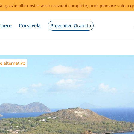
tà: grazie alle nostre assicurazioni complete, puoi pensare solo a g
ciere
Corsi vela
Preventivo Gratuito
do alternativo