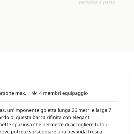
persona a pasto
Bevande: soft e alcolici
Kit privilegio
**
(in opzio
persona
Carburante supplementar
carburante
Escursioni e trasferimen
Tasse portuali (tranne M
Attività nautiche (sci n
contanti): 60€ per 30 mi
e
Sea Bob: 100€ per ora
ersone max.
4 membri equipaggio
Scelta della cabina (in o
persona
cabine)
az, un'imponente goletta lunga 26 metri e larga 7
Tutto ciò che non è indic
rdo di questa barca rifinita con eleganti
naio/hostess
nette spaziosa che permette di accogliere tutti i
 dove potrete sorseggiare una bevanda fresca