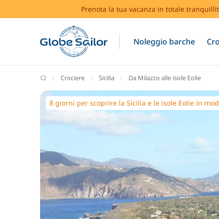
Prenota la tua vacanza in totale tranquilli
Noleggio barche
Cro
GlobeSailor
Crociere
Sicilia
Da Milazzo alle isole Eolie
8 giorni per scoprire la Sicilia e le isole Eolie in mo