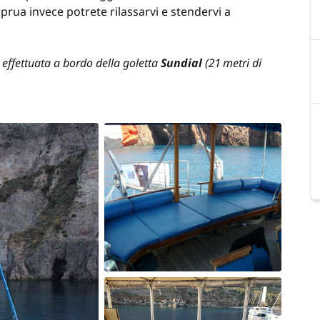
Per la crociera privatiz
A prua invece potrete rilassarvi e stendervi a
Aereo
Navetta andata e ritorno
 effettuata a bordo della goletta
Sundial
(21 metri di
Cassa di bordo (obbligat
Menù specifici (vegetari
50€/persona
Pasto aggiuntivo (in opz
Bevande: soft e alcolici
Kit privilegio
**
(in opzio
Carburante supplementa
Escursioni e trasferimen
Attività nautiche (sci n
Sea Bob: 1200€ /settima