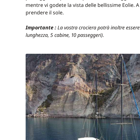
mentre vi godete la vista delle bellissime Eolie. 
Cocktail di benvenuto
prendere il sole.
Acqua naturale e frizzante
Importante :
La vostra crociera potrà inoltre essere
Pulizia giornaliera delle cabine
lunghezza, 5 cabine, 10 passeggeri).
Biancheria da letto e asciugamani
Attrezzatura da pesca (traina)
Attrezzatura per lo snorkeling
Paddle
Tender e motore fuoribordo (40cv)
Carburante (4 ore di navigazione al giorno)
Generatore (4 ore al giorno)
Assicurazione sulla barca e sui passeggeri