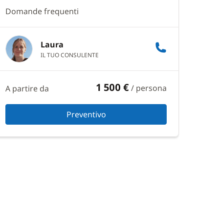
zata:
Domande frequenti
 fra l'aeroporto e la base
Laura
oria): 300€ a persona
IL TUO CONSULENTE
ano/vegano o senza glutine) (in opzione):
1 500 €
/ persona
A partire da
ione): 50€ a persona a pasto
Preventivo
ne): 60€ a persona
re per il generatore
ti
autico, wakeboard): 60€ per 30 minuti
na