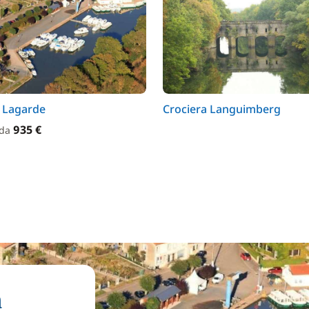
a Lagarde
Crociera Languimberg
935 €
 da
a