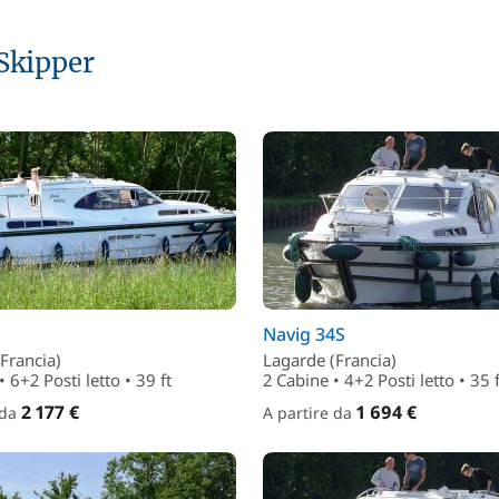
 Skipper
Navig 34S
Francia)
Lagarde (Francia)
 6+2 Posti letto • 39 ft
2 Cabine • 4+2 Posti letto • 35 f
2 177 €
1 694 €
 da
A partire da