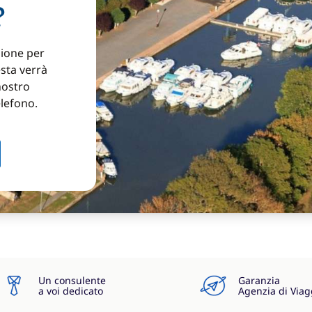
?
zione per
esta verrà
nostro
elefono.
Un consulente
Garanzia
a voi dedicato
Agenzia di Viag