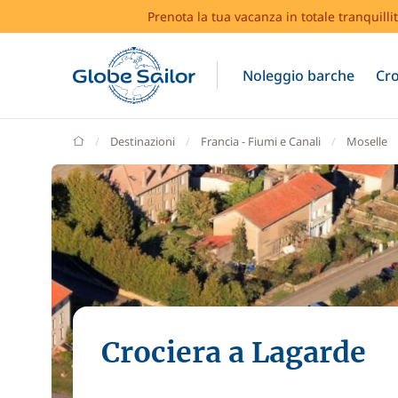
Prenota la tua vacanza in totale tranquilli
Noleggio barche
Cro
GlobeSailor
Destinazioni
Francia - Fiumi e Canali
Moselle
Crociera a Lagarde