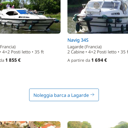
Navig 34S
Francia)
Lagarde (Francia)
 4+2 Posti letto • 35 ft
2 Cabine • 4+2 Posti letto • 35 f
1 855 €
1 694 €
 da
A partire da
Noleggia barca a Lagarde