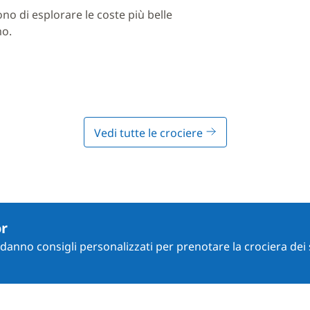
ono di esplorare le coste più belle
mo.
Vedi tutte le crociere
or
i danno consigli personalizzati per prenotare la crociera dei 