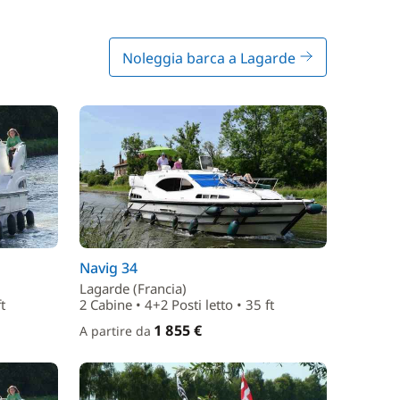
Noleggia barca a Lagarde
Navig 34
Lagarde (Francia)
t
2 Cabine • 4+2 Posti letto • 35 ft
1 855 €
A partire da