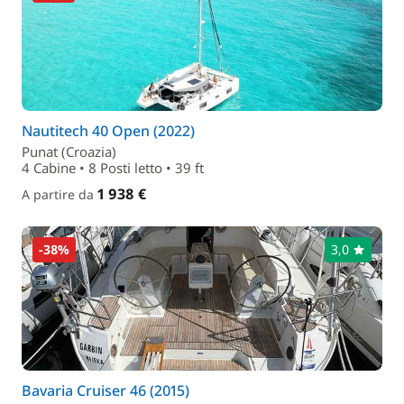
Nautitech 40 Open (2022)
Punat (Croazia)
4 Cabine • 8 Posti letto • 39 ft
1 938 €
A partire da
-38%
3,0
Bavaria Cruiser 46 (2015)