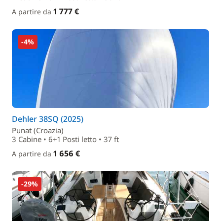
1 777 €
A partire da
-4%
Dehler 38SQ (2025)
Punat (Croazia)
3 Cabine • 6+1 Posti letto • 37 ft
1 656 €
A partire da
-29%