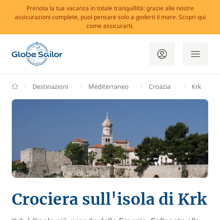
Prenota la tua vacanza in totale tranquillità: grazie alle nostre
assicurazioni complete, puoi pensare solo a goderti il mare. Scopri qui
come assicurarti.
GlobeSailor
Destinazioni
Mediterraneo
Croazia
Krk
Crociera sull'isola di Krk