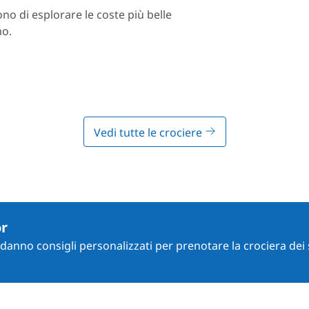
ono di esplorare le coste più belle
mo.
Vedi tutte le crociere
or
i danno consigli personalizzati per prenotare la crociera dei 