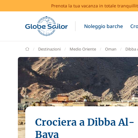
Prenota la tua vacanza in totale tranquilli
Noleggio barche
Cro
GlobeSailor
Destinazioni
Medio Oriente
Oman
Dibba 
Crociera a Dibba Al-
Baya