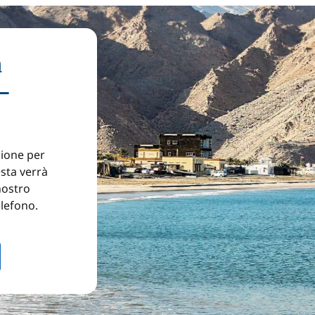
a
l-
zione per
esta verrà
nostro
elefono.