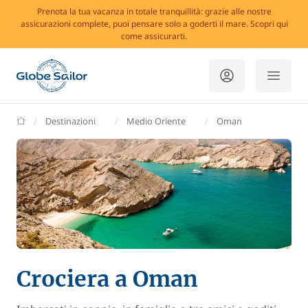
Prenota la tua vacanza in totale tranquillità: grazie alle nostre
assicurazioni complete, puoi pensare solo a goderti il mare. Scopri qui
come assicurarti.
GlobeSailor
Destinazioni
Medio Oriente
Oman
Crociera a Oman