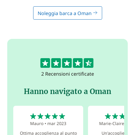
Noleggia barca a Oman
4.5
2 Recensioni certificate
Hanno navigato a Oman
5
4
Mauro
•
mar 2023
Marie-Claire
•
ge
Ottima accoglienza al punto
Un'accoglienza 