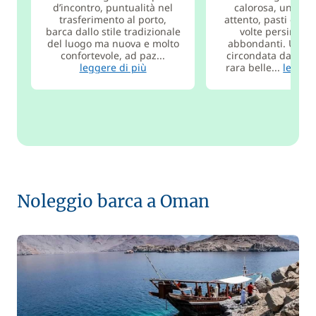
d’incontro, puntualità nel
calorosa, un per
trasferimento al porto,
attento, pasti eccel
barca dallo stile tradizionale
volte persino t
del luogo ma nuova e molto
abbondanti. Una c
confortevole, ad paz...
circondata da paes
leggere di più
rara belle...
legger
Noleggio barca a Oman