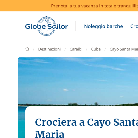
Prenota la tua vacanza in totale tranquilli
Noleggio barche
Cro
GlobeSailor
Destinazioni
Caraibi
Cuba
Cayo Santa Mar
Crociera a Cayo Sant
Maria