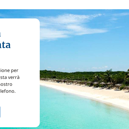
a
nta
zione per
esta verrà
nostro
elefono.