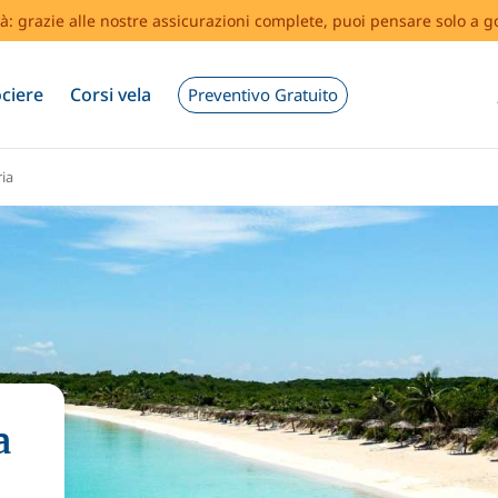
tà: grazie alle nostre assicurazioni complete, puoi pensare solo a g
ciere
Corsi vela
Preventivo Gratuito
ia
a