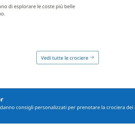
ono di esplorare le coste più belle
mo.
Vedi tutte le crociere
or
i danno consigli personalizzati per prenotare la crociera dei 