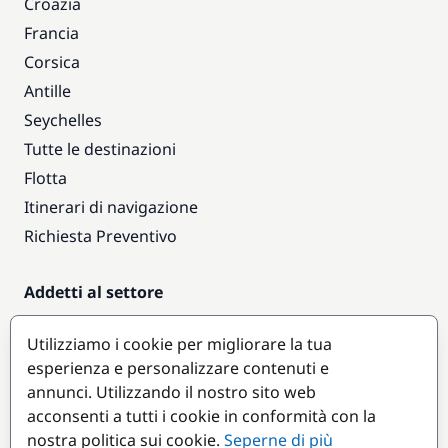
Croazia
Francia
Corsica
Antille
Seychelles
Tutte le destinazioni
Flotta
Itinerari di navigazione
Richiesta Preventivo
Addetti al settore
Accesso armatori
Utilizziamo i cookie per migliorare la tua
Diventare partner
esperienza e personalizzare contenuti e
annunci. Utilizzando il nostro sito web
Destinazioni popolari
acconsenti a tutti i cookie in conformità con la
nostra politica sui cookie.
Seperne di più