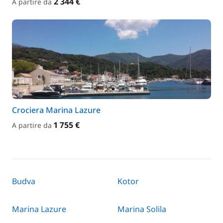
2 344 €
A partire da
Crociera Marina Lazure
1 755 €
A partire da
Budva
Kotor
Marina Lazure
Marina Solila