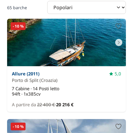
65 barche
- 10 %
Allure (2011)
5,0
Porto di Split
(Croazia)
7 Cabine · 14 Posti letto
94ft · 1x385cv
A partire da
22 400 €
20 216 €
- 10 %