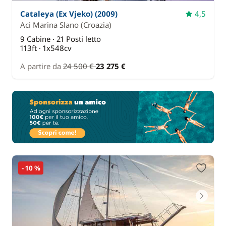
Cataleya (Ex Vjeko) (2009)
4,5
Aci Marina Slano
(Croazia)
9 Cabine · 21 Posti letto
113ft · 1x548cv
A partire da
24 500 €
23 275 €
- 10 %