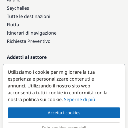
Seychelles
Tutte le destinazioni
Flotta
Itinerari di navigazione
Richiesta Preventivo
Addetti al settore
Accesso armatori
Utilizziamo i cookie per migliorare la tua
Diventare partner
esperienza e personalizzare contenuti e
annunci. Utilizzando il nostro sito web
Destinazioni popolari
acconsenti a tutti i cookie in conformità con la
nostra politica sui cookie.
Seperne di più
Accetta i cookies
Solo cookies essenziali