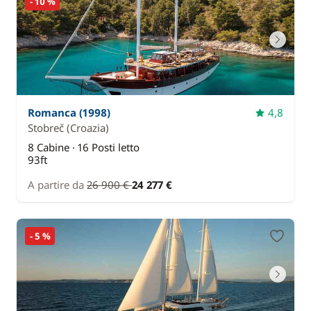
- 10 %
Romanca (1998)
4,8
Stobreč
(Croazia)
8 Cabine · 16 Posti letto
93ft
A partire da
26 900 €
24 277 €
- 5 %