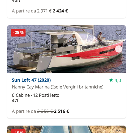
A partire da
2 971 €
2 424 €
- 25 %
Sun Loft 47 (2020)
4,0
Nanny Cay Marina
(Isole Vergini britanniche)
6 Cabine · 12 Posti letto
47ft
A partire da
3 355 €
2 516 €
- 15 %