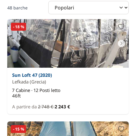
48 barche
- 18 %
Sun Loft 47 (2020)
Lefkada
(Grecia)
7 Cabine · 12 Posti letto
46ft
A partire da
2 748 €
2 243 €
- 15 %