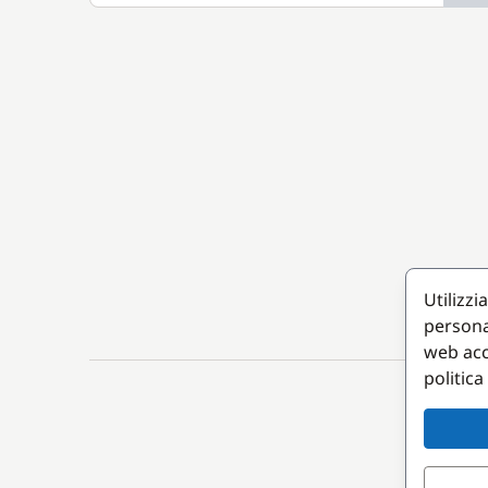
Utilizzi
persona
web acc
politica