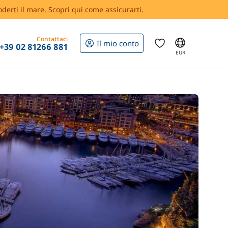
oderti il mare. Scopri qui come assicurarti.
Contattaci
Il mio conto
+39 02 81266 881
EUR