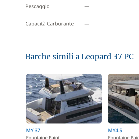
Pescaggio
—
Capacità Carburante
—
Barche simili a Leopard 37 PC
MY 37
MY4.S
Fountaine Pajot
Fountaine Paj