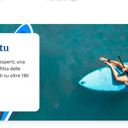
tu
 esperti; una
itta delle
ti su oltre 180