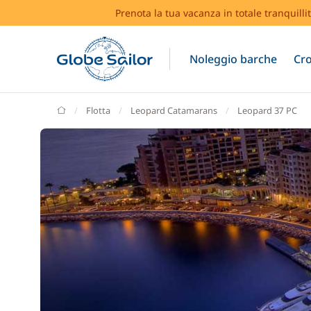
Prenota la tua vacanza in totale tranquilli
Noleggio barche
Cro
GlobeSailor
Flotta
Leopard Catamarans
Leopard 37 PC