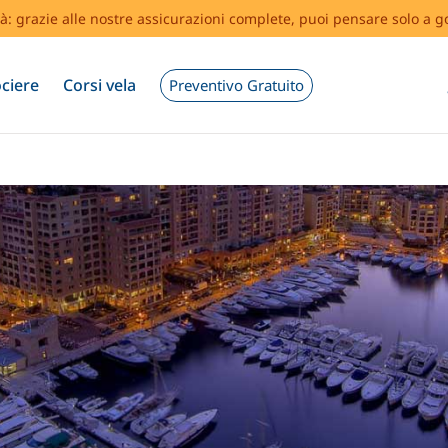
tà: grazie alle nostre assicurazioni complete, puoi pensare solo a g
ciere
Corsi vela
Preventivo Gratuito