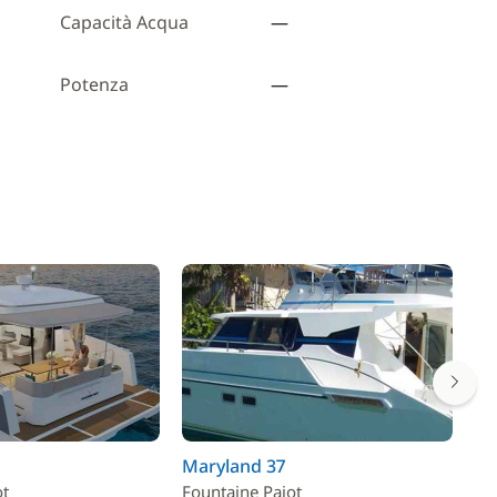
Capacità Acqua
—
Potenza
—
Maryland 37
Aq
ot
Fountaine Pajot
Aq