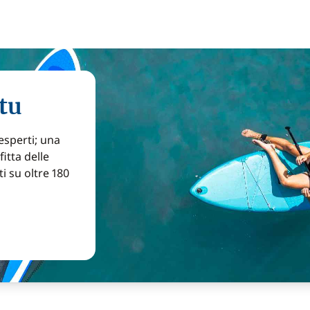
tu
 esperti; una
itta delle
ti su oltre 180