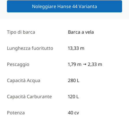
Noleggiare Hanse 44 Varianta
Tipo di barca
Barca a vela
Lunghezza fuoritutto
13,33 m
Pescaggio
1,79 m
2,33 m
Capacità Acqua
280 L
Capacità Carburante
120 L
Potenza
40 cv