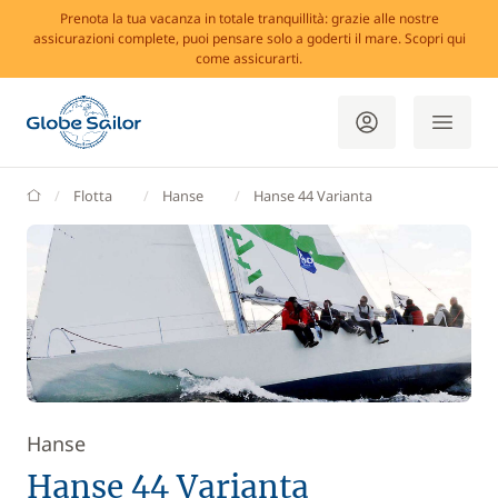
Prenota la tua vacanza in totale tranquillità: grazie alle nostre
assicurazioni complete, puoi pensare solo a goderti il mare. Scopri qui
come assicurarti.
GlobeSailor
Flotta
Hanse
Hanse 44 Varianta
Hanse
Hanse 44 Varianta