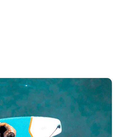
n Lorenzo 82
Canados 86
n Lorenzo
Canados