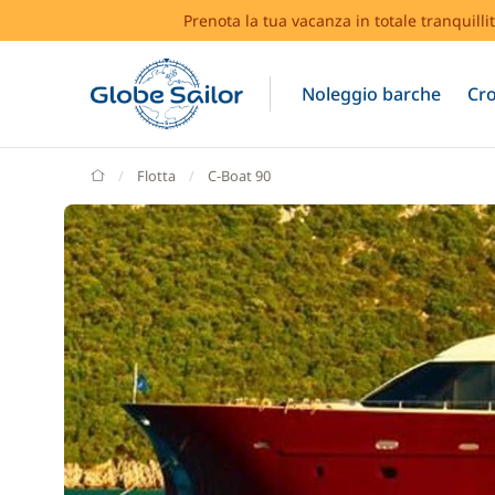
Prenota la tua vacanza in totale tranquilli
Noleggio barche
Cro
GlobeSailor
Flotta
C-Boat 90