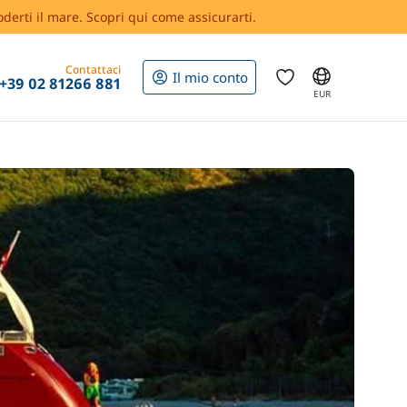
oderti il mare. Scopri qui come assicurarti.
Contattaci
Il mio conto
+39 02 81266 881
EUR