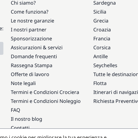
Chi siamo?
Sardegna
Come funziona?
Sicilia
Le nostre garanzie
Grecia
e:
I nostri partner
Croazia
Sponsorizzazione
Francia
Assicurazioni & servizi
Corsica
Domande frequenti
Antille
Rassegna Stampa
Seychelles
Offerte di lavoro
Tutte le destinazion
Note legali
Flotta
Termini e Condizioni Crociera
Itinerari di navigaz
Termini e Condizioni Noleggio
Richiesta Preventi
FAQ
Il nostro blog
Contatti
amo i cookie per migliorare la tua esperienza e