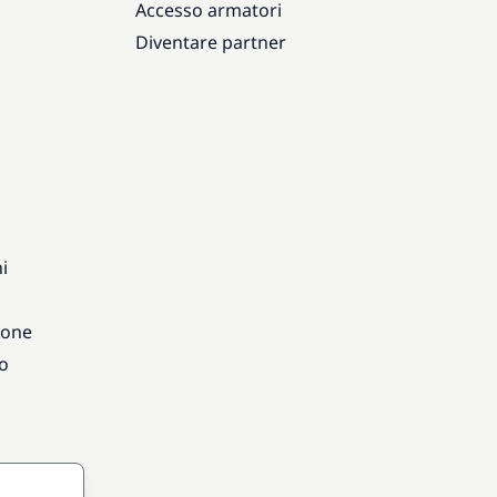
Accesso armatori
Diventare partner
i
ione
vo