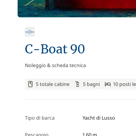
C-Boat 90
Noleggio & scheda tecnica
5 totale cabine
5 bagni
10 posti l
Tipo di barca
Yacht di Lusso
Pescaggio
1,60 m