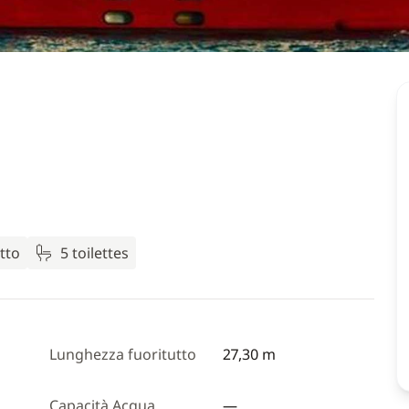
etto
5 toilettes
Lunghezza fuoritutto
27,30 m
Capacità Acqua
—