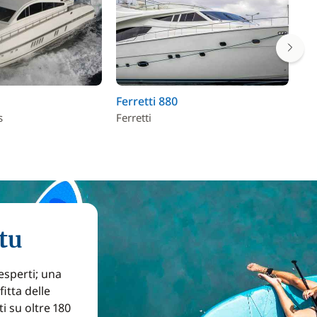
Ferretti 880
Sa
s
Ferretti
Sa
tu
 esperti; una
itta delle
ti su oltre 180