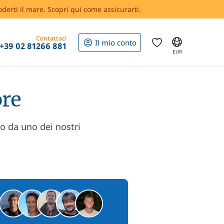
oderti il mare. Scopri qui come assicurarti.
Contattaci
Il mio conto
+39 02 81266 881
EUR
ore
zo da uno dei nostri