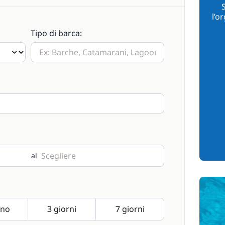
l’o
Tipo di barca:
al