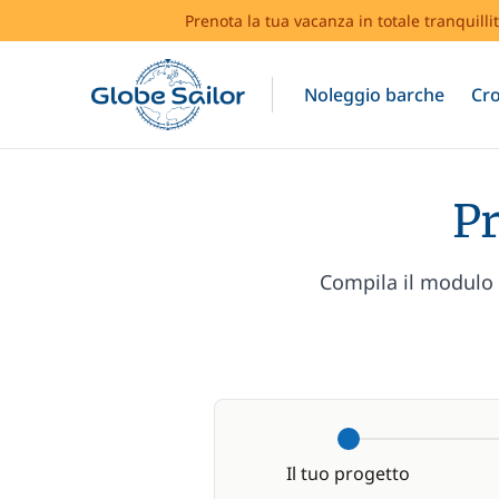
Prenota la tua vacanza in totale tranquilli
Noleggio barche
Cro
Pr
Compila il modulo e
Il tuo progetto