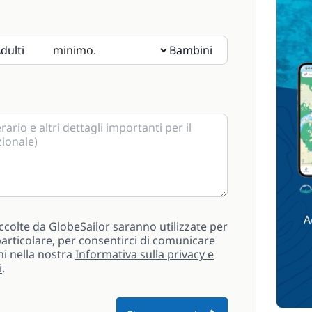
dulti
Bambini
i prega di indicarne l'età nelle note.
ccolte da GlobeSailor saranno utilizzate per
n particolare, per consentirci di comunicare
ni nella nostra
Informativa sulla privacy e
i
.