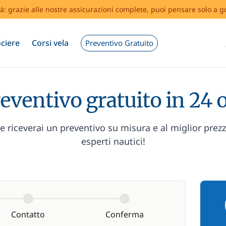
tà: grazie alle nostre assicurazioni complete, puoi pensare solo a g
ciere
Corsi vela
Preventivo Gratuito
eventivo gratuito in 24 
 riceverai un preventivo su misura e al miglior prez
esperti nautici!
Contatto
Conferma