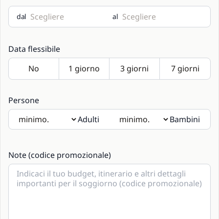
dal
al
Data flessibile
Persone
Adulti
Bambini
Se saranno presenti bambini si prega di indicarne l'età
nelle note.
Note (codice promozionale)