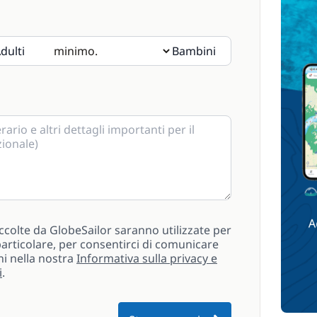
dulti
Bambini
i prega di indicarne l'età nelle note.
ccolte da GlobeSailor saranno utilizzate per
n particolare, per consentirci di comunicare
ni nella nostra
Informativa sulla privacy e
i
.