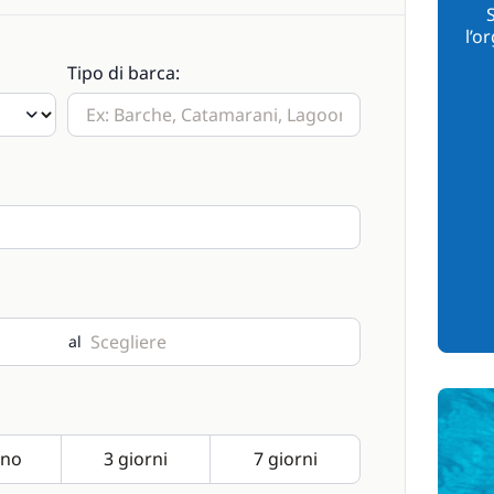
l’o
Tipo di barca:
al