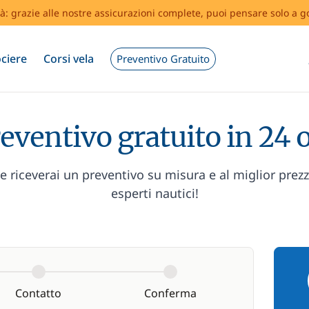
tà: grazie alle nostre assicurazioni complete, puoi pensare solo a g
ciere
Corsi vela
Preventivo Gratuito
eventivo gratuito in 24 
 riceverai un preventivo su misura e al miglior prez
esperti nautici!
Contatto
Conferma