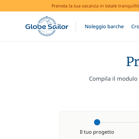
Prenota la tua vacanza in totale tranquilli
Noleggio barche
Cro
Pr
Compila il modulo e
Il tuo progetto