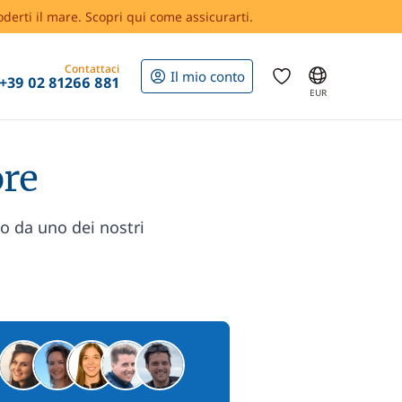
oderti il mare. Scopri qui come assicurarti.
Contattaci
Il mio conto
+39 02 81266 881
EUR
ore
zo da uno dei nostri