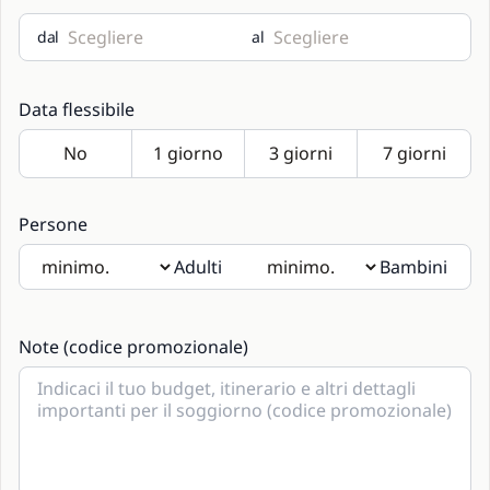
dal
al
Data flessibile
Persone
Adulti
Bambini
Se saranno presenti bambini si prega di indicarne l'età
nelle note.
Note (codice promozionale)