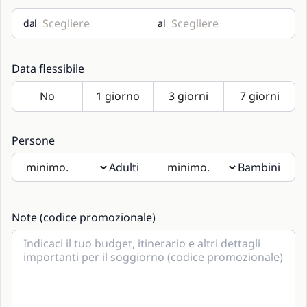
dal
al
Data flessibile
Persone
Adulti
Bambini
Se saranno presenti bambini si prega di indicarne l'età
nelle note.
Note (codice promozionale)