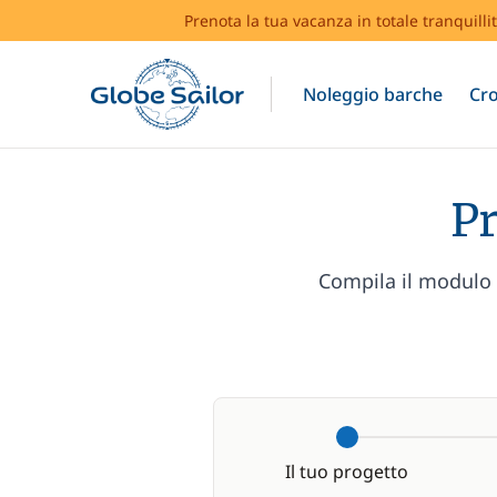
Prenota la tua vacanza in totale tranquilli
Noleggio barche
Cro
Pr
Compila il modulo e
Il tuo progetto