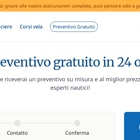
tà: grazie alle nostre assicurazioni complete, puoi pensare solo a g
ciere
Corsi vela
Preventivo Gratuito
eventivo gratuito in 24 
 riceverai un preventivo su misura e al miglior prez
esperti nautici!
Contatto
Conferma