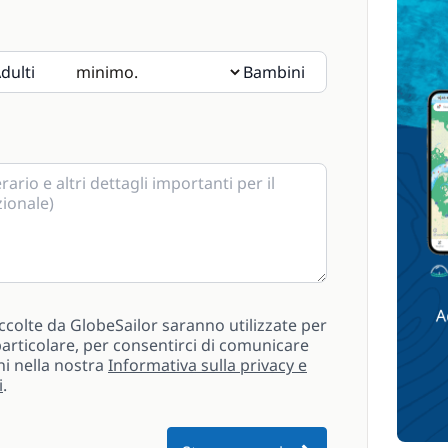
dulti
Bambini
i prega di indicarne l'età nelle note.
ccolte da GlobeSailor saranno utilizzate per
n particolare, per consentirci di comunicare
ni nella nostra
Informativa sulla privacy e
i
.