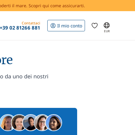
oderti il mare. Scopri qui come assicurarti.
Contattaci
Il mio conto
+39 02 81266 881
EUR
ore
zo da uno dei nostri