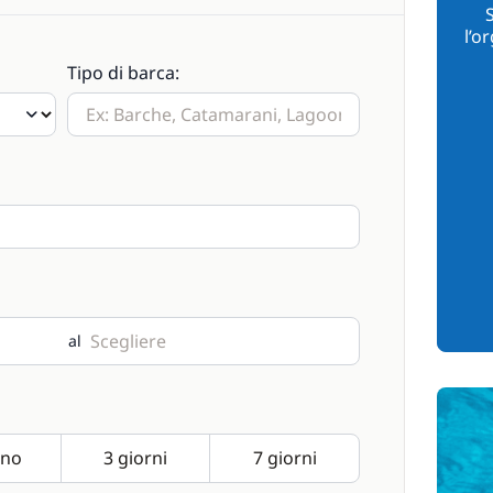
l’o
Tipo di barca:
al