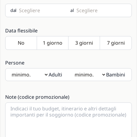
dal
al
Data flessibile
Persone
Adulti
Bambini
Se saranno presenti bambini si prega di indicarne l'età
nelle note.
Note (codice promozionale)